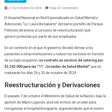
En
21 De Octubre De 2024
Deja Un Comentario
Tras
El Hospital Nacional en Red Especializado en Salud Mental y
El
Adicciones “Lic. Laura Bonaparte” del barrio porteño de Parque
Recorte
Patricios atraviesa un proceso de reestructuración que
Del
generó protestas por parte de sus empleados.
Gobierno
Al
En un contexto en el que el gobierno decidió derivar a los
Hospital
Bonaparte
pacientes a otras instituciones y reducir los servicios en función
Contratan
de su baja ocupación,
se contrató un servicio de catering por
Un
$3.242.000 para las “11° Jornadas de Salud Mental”
que se
Catering
realizarán los días 24 y 25 de octubre de 2024.
Millonario
Para
Reestructuración y Derivaciones
Dos
Eventos
El pasado 7 de octubre el Ministerio de Salud de la Nación, bajo la
gestión de Mario Lugones, anunció el inicio de un plan para
reorganizar el hospital Bonaparte, argumentando que el centro