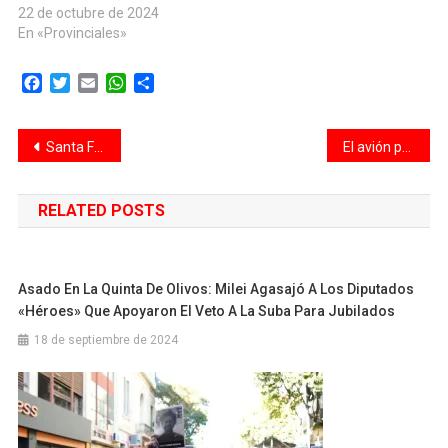
Gobierno de Santa Fe, en la
22 de octubre de 2024
ciudad de Rosario. En el
En «Provinciales»
inicio de la jornada, la
subsecretaria de Región
Facebook
Twitter
Email
WhatsApp
Compartir
Centro, Claudia Giaccone,
señaló la importancia de
abordar las…
Navegación
Santa Fe alcanzó en el 2024 su mejor clasificación crediticia internacional en corto plazo
El avión presidencial viaja mañana a Estados Unidos para ser reparado
de
RELATED POSTS
entradas
Asado En La Quinta De Olivos: Milei Agasajó A Los Diputados
«héroes» Que Apoyaron El Veto A La Suba Para Jubilados
18 de septiembre de 2024