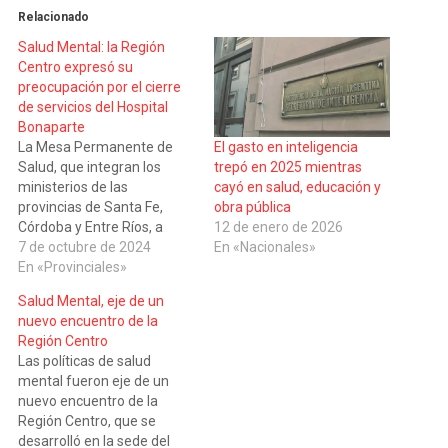
Relacionado
Salud Mental: la Región
Centro expresó su
preocupación por el cierre
de servicios del Hospital
Bonaparte
La Mesa Permanente de
El gasto en inteligencia
Salud, que integran los
trepó en 2025 mientras
ministerios de las
cayó en salud, educación y
provincias de Santa Fe,
obra pública
Córdoba y Entre Ríos, a
12 de enero de 2026
cargo de Silvia Ciancio,
7 de octubre de 2024
En «Nacionales»
Ricardo Pieckenstainer y
En «Provinciales»
Guillermo Grieve,
Salud Mental, eje de un
respectivamente,
nuevo encuentro de la
manifestaron su profunda
Región Centro
preocupación ante el
Las políticas de salud
anunciado cierre de los
mental fueron eje de un
servicios de guardia y de
nuevo encuentro de la
internación del Hospital
Región Centro, que se
Nacional de…
desarrolló en la sede del