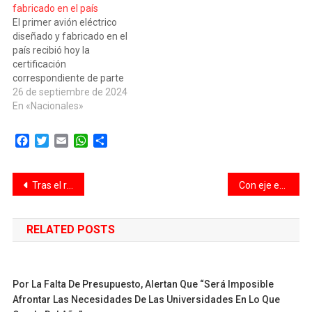
fabricado en el país
el sistema indicó fallas en
El primer avión eléctrico
un motor. El vuelo de…
diseñado y fabricado en el
país recibió hoy la
certificación
correspondiente de parte
de la Administración
26 de septiembre de 2024
Nacional de Aviación Civil
En «Nacionales»
(ANAC), según informaron
oficialmente. El proyecto
Facebook
Twitter
Email
WhatsApp
Compartir
fue desarrollado por
la Facultad de Ingeniería de
la Universidad Nacional de
Navegación
Tras el recorte del Gobierno al Hospital Bonaparte contratan un catering millonario para dos eventos
Con eje en la «eficiencia», Pullaro convoca a funcionarios, legisladores y empleados
La Plata (UNLP) y la
empresa Aviem
de
Aeronáutica, cuyos
RELATED POSTS
representantes hoy
entradas
recibieron…
Por La Falta De Presupuesto, Alertan Que “será Imposible
Afrontar Las Necesidades De Las Universidades En Lo Que