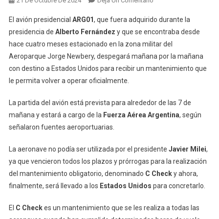
21 De Octubre De 2024
Deja Un Comentario
El
El avión presidencial
ARG01
, que fuera adquirido durante la
Avión
presidencia de
Alberto Fernández
y que se encontraba desde
Presidencial
hace cuatro meses estacionado en la zona militar del
Viaja
Aeroparque Jorge Newbery, despegará mañana por la mañana
Mañana
A
con destino a Estados Unidos para recibir un mantenimiento que
Estados
le permita volver a operar oficialmente.
Unidos
Para
La partida del avión está prevista para alrededor de las 7 de
Ser
mañana y estará a cargo de la
Fuerza Aérea Argentina
, según
Reparado
señalaron fuentes aeroportuarias.
La aeronave no podía ser utilizada por el presidente
Javier Milei
,
ya que vencieron todos los plazos y prórrogas para la realización
del mantenimiento obligatorio, denominado
C Check
y ahora,
finalmente, será llevado a los
Estados Unidos
para concretarlo.
El
C Check
es un mantenimiento que se les realiza a todas las