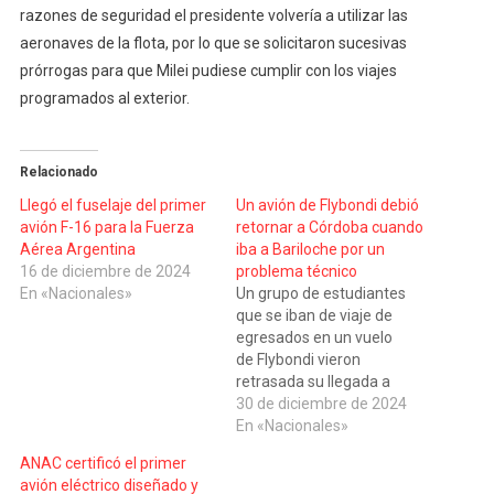
razones de seguridad el presidente volvería a utilizar las
aeronaves de la flota, por lo que se solicitaron sucesivas
prórrogas para que Milei pudiese cumplir con los viajes
programados al exterior.
Relacionado
Llegó el fuselaje del primer
Un avión de Flybondi debió
avión F-16 para la Fuerza
retornar a Córdoba cuando
Aérea Argentina
iba a Bariloche por un
16 de diciembre de 2024
problema técnico
En «Nacionales»
Un grupo de estudiantes
que se iban de viaje de
egresados en un vuelo
de Flybondi vieron
retrasada su llegada a
Bariloche, debido a que el
30 de diciembre de 2024
avión en el que viajaban
En «Nacionales»
desde Córdoba, tuvo que
ANAC certificó el primer
retornar a la capital
avión eléctrico diseñado y
mediterránea, debido a que