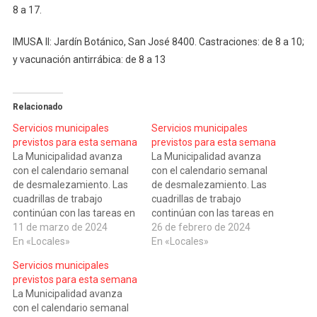
8 a 17.
IMUSA II: Jardín Botánico, San José 8400. Castraciones: de 8 a 10;
y vacunación antirrábica: de 8 a 13
Relacionado
Servicios municipales
Servicios municipales
previstos para esta semana
previstos para esta semana
La Municipalidad avanza
La Municipalidad avanza
con el calendario semanal
con el calendario semanal
de desmalezamiento. Las
de desmalezamiento. Las
cuadrillas de trabajo
cuadrillas de trabajo
continúan con las tareas en
continúan con las tareas en
todos los espacios verdes
11 de marzo de 2024
todos los espacios verdes
26 de febrero de 2024
de la ciudad. Vale recordar
En «Locales»
de la ciudad. En los distritos
En «Locales»
que el cronograma es
norte y noreste trabajarán
Servicios municipales
modificado en caso de
esta semana en los
previstos para esta semana
inclemencias climáticas. En
espacios verdes en calle
La Municipalidad avanza
los distritos norte y noreste
Chubut y Neuquén, y en
con el calendario semanal
trabajarán esta semana en
plaza Centauro, en Chubut