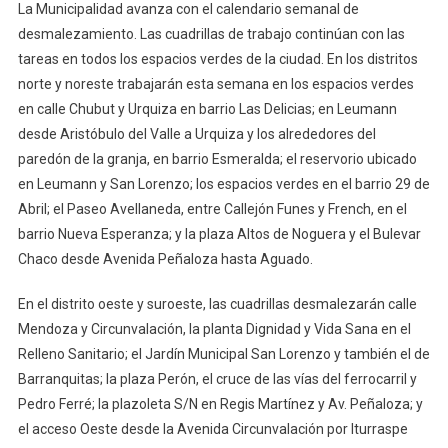
La Municipalidad avanza con el calendario semanal de
Municipales
desmalezamiento. Las cuadrillas de trabajo continúan con las
Previstos
tareas en todos los espacios verdes de la ciudad. En los distritos
Para
norte y noreste trabajarán esta semana en los espacios verdes
Esta
Semana
en calle Chubut y Urquiza en barrio Las Delicias; en Leumann
desde Aristóbulo del Valle a Urquiza y los alrededores del
paredón de la granja, en barrio Esmeralda; el reservorio ubicado
en Leumann y San Lorenzo; los espacios verdes en el barrio 29 de
Abril; el Paseo Avellaneda, entre Callejón Funes y French, en el
barrio Nueva Esperanza; y la plaza Altos de Noguera y el Bulevar
Chaco desde Avenida Peñaloza hasta Aguado.
En el distrito oeste y suroeste, las cuadrillas desmalezarán calle
Mendoza y Circunvalación, la planta Dignidad y Vida Sana en el
Relleno Sanitario; el Jardín Municipal San Lorenzo y también el de
Barranquitas; la plaza Perón, el cruce de las vías del ferrocarril y
Pedro Ferré; la plazoleta S/N en Regis Martínez y Av. Peñaloza; y
el acceso Oeste desde la Avenida Circunvalación por Iturraspe