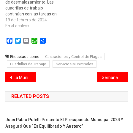
de desmalezamiento. Las
los espacios entre…
1900,…
cuadrillas de trabajo
continúan con las tareas en
todos los espacios verdes
19 de febrero de 2024
de la ciudad. En los distritos
En «Locales»
norte y noreste trabajarán
esta semana en Altos del
Facebook
Twitter
Email
WhatsApp
Compartir
Valle, en espacios verdes y
en el mantenimiento de
cunetas; también en
Etiquetada como
Castraciones y Control de Plagas
Peñaloza…
Cuadrillas de Trabajo
Servicios Municipales
Navegación
La Municipalidad informa los resultados de los operativos de control del fin de semana
Semana Santa 2024: cuándo arranca y cuántos días de descanso hay por los feriados
de
RELATED POSTS
entradas
Juan Pablo Poletti Presentó El Presupuesto Municipal 2024 Y
Aseguró Que “es Equilibrado Y Austero”