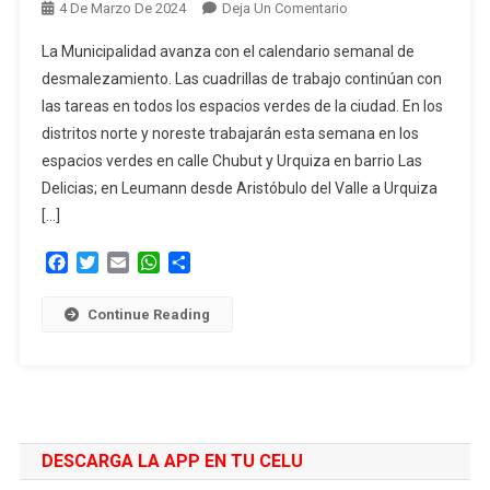
En
4 De Marzo De 2024
Deja Un Comentario
Servicios
La Municipalidad avanza con el calendario semanal de
Municipales
desmalezamiento. Las cuadrillas de trabajo continúan con
Previstos
las tareas en todos los espacios verdes de la ciudad. En los
Para
distritos norte y noreste trabajarán esta semana en los
Esta
Semana
espacios verdes en calle Chubut y Urquiza en barrio Las
Delicias; en Leumann desde Aristóbulo del Valle a Urquiza
[…]
Facebook
Twitter
Email
WhatsApp
Compartir
Continue Reading
DESCARGA LA APP EN TU CELU