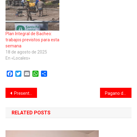
Plan Integral de Bacheo:
trabajos previstos para esta
semana
18 de agosto de 2025
En «Locales»
Facebook
Twitter
Email
WhatsApp
Compartir
Navegación
Presentan un proyecto de ley para proteger a periodistas ante agresiones y garantizar su libre trabajo
Pagano denuncia acuerdos entre oficialismo y oposición por la invesgtigación del Criptogate
de
RELATED POSTS
entradas