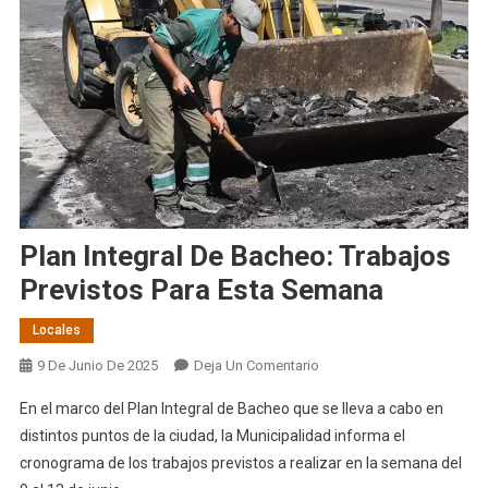
Plan Integral De Bacheo: Trabajos
Previstos Para Esta Semana
Locales
En
9 De Junio De 2025
Deja Un Comentario
Plan
En el marco del Plan Integral de Bacheo que se lleva a cabo en
Integral
distintos puntos de la ciudad, la Municipalidad informa el
De
cronograma de los trabajos previstos a realizar en la semana del
Bacheo: