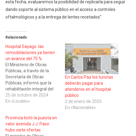
esta fecha, evaluaremos la posibilidad de replicarla para seguir
dando soporte al sistema público en el acceso a controles
oftalmológicos y a la entrega de lentes recetados”.
Relacionado
Hospital Sayago: las
remodelaciones ya tienen
un avance del 75 %
El Ministerio de Obras
Públicas, a través de la
Secretaría de Obras
En Carlos Paz los turistas
Públicas, informó que la
deberán pagar para
rehabilitación integral del
atenderse en el hospital
Pabellón Nº 21 del Hospital
25 de octubre de 2024
público
“Gumersindo Sayago”, de la
En «Locales»
2 de enero de 2025
capital provincial, presenta
En «Nacionales»
un 75 % de avance. En
Provincia licitó la puesta en
relación a esto, el ministro
valor avenida J.J. Paso:
de Obras Públicas, Lisandro
hubo siete ofertas
Enrico, destacó que “es…
El ministro de Obras