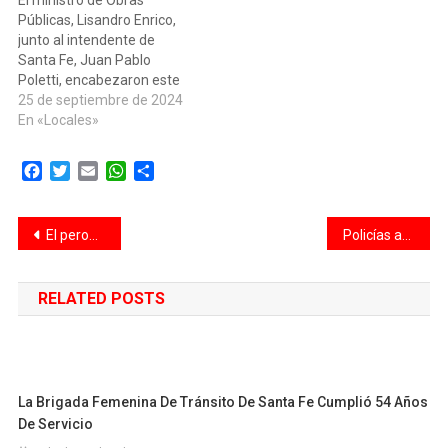
Públicas, Lisandro Enrico,
junto al intendente de
Santa Fe, Juan Pablo
Poletti, encabezaron este
miércoles el acto de
25 de septiembre de 2024
apertura de sobres de la
En «Locales»
licitación de la obra de
puesta en valor del cantero
Facebook
Twitter
Email
WhatsApp
Compartir
central de la avenida Juan
José Paso, en el sur de la
ciudad,…
Navegación
El peronismo se juega su rol opositor a Milei y la consolidación de un liderazgo para 2027
Policías asistieron a una embarazada que dio a luz en Aguado y Moseñor Zazpe
de
RELATED POSTS
entradas
La Brigada Femenina De Tránsito De Santa Fe Cumplió 54 Años
De Servicio