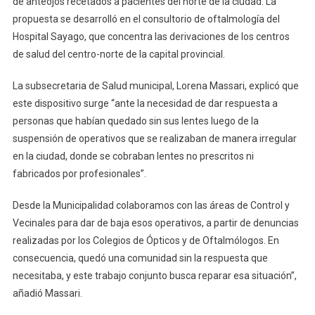
de anteojos recetados a pacientes del norte de la ciudad. La
Profesionales
Y
propuesta se desarrolló en el consultorio de oftalmología del
El
Hospital Sayago, que concentra las derivaciones de los centros
Hospital
de salud del centro-norte de la capital provincial.
Sayago
Se
La subsecretaria de Salud municipal, Lorena Massari, explicó que
Unieron
este dispositivo surge “ante la necesidad de dar respuesta a
Para
personas que habían quedado sin sus lentes luego de la
Que
suspensión de operativos que se realizaban de manera irregular
50
en la ciudad, donde se cobraban lentes no prescritos ni
Vecinos
fabricados por profesionales”.
Accedan
A
Desde la Municipalidad colaboramos con las áreas de Control y
Lentes
Vecinales para dar de baja esos operativos, a partir de denuncias
Recetados
realizadas por los Colegios de Ópticos y de Oftalmólogos. En
consecuencia, quedó una comunidad sin la respuesta que
necesitaba, y este trabajo conjunto busca reparar esa situación”,
añadió Massari.