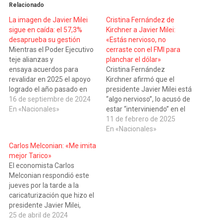
Relacionado
La imagen de Javier Milei
Cristina Fernández de
sigue en caída: el 57,3%
Kirchner a Javier Milei:
desaprueba su gestión
«Estás nervioso, no
Mientras el Poder Ejecutivo
cerraste con el FMI para
teje alianzas y
planchar el dólar»
ensaya acuerdos para
Cristina Fernández
revalidar en 2025 el apoyo
Kirchner afirmó que el
logrado el año pasado en
presidente Javier Milei está
las urnas, por un carril
16 de septiembre de 2024
“algo nervioso”, lo acusó de
paralelo avanza la
En «Nacionales»
estar “interviniendo” en el
ciudadanía, con fuerte
mercado cambiario y
11 de febrero de 2025
descreimiento sobre la
aseguró que el origen de las
En «Nacionales»
capacidad del economista y
preocupaciones del
Carlos Melconian: «Me imita
su gabinete para encarrilar
Gobierno es la falta de un
mejor Tarico»
la situación actual. Una
acuerdo con el FMI. “Che
El economista Carlos
nueva encuesta realizado
Milei. Te noto algo
Melconian respondió este
por la consultora Zuban
nervioso”, manifestó la ex
jueves por la tarde a la
Córdoba y divulgada en las
presidenta y actual titular
caricaturización que hizo el
últimas…
del…
presidente Javier Milei,
sobre su persona
25 de abril de 2024