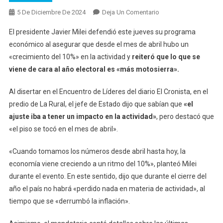
En
5 De Diciembre De 2024
Deja Un Comentario
Milei
El presidente Javier Milei defendió este jueves su programa
Defendió
económico al asegurar que desde el mes de abril hubo un
Su
«crecimiento del 10%» en la actividad y
reiteró que lo que se
Programa
viene de cara al año electoral es «más motosierra».
Económico
Y
Al disertar en el Encuentro de Líderes del diario El Cronista, en el
Dijo
Que
predio de La Rural, el jefe de Estado dijo que sabían que
«el
Se
ajuste iba a tener un impacto en la actividad»
, pero destacó que
Viene
«el piso se tocó en el mes de abril».
«más
Motosierra»
«Cuando tomamos los números desde abril hasta hoy, la
economía viene creciendo a un ritmo del 10%», planteó Milei
durante el evento. En este sentido, dijo que durante el cierre del
año el país no habrá «perdido nada en materia de actividad», al
tiempo que se «derrumbó la inflación».