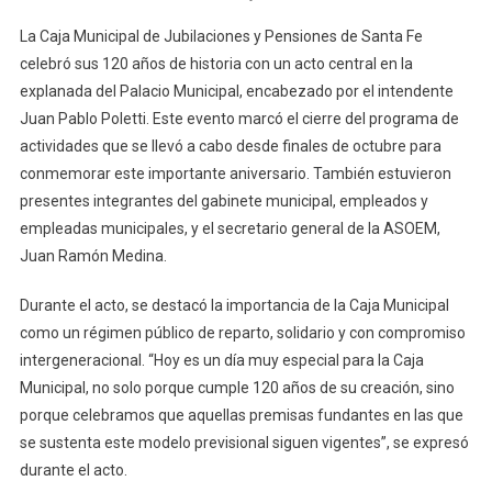
La
La Caja Municipal de Jubilaciones y Pensiones de Santa Fe
Caja
celebró sus 120 años de historia con un acto central en la
Municipal
explanada del Palacio Municipal, encabezado por el intendente
De
Juan Pablo Poletti. Este evento marcó el cierre del programa de
Santa
Fe
actividades que se llevó a cabo desde finales de octubre para
Celebró
conmemorar este importante aniversario. También estuvieron
120
presentes integrantes del gabinete municipal, empleados y
Años
empleadas municipales, y el secretario general de la ASOEM,
De
Juan Ramón Medina.
Historia
Durante el acto, se destacó la importancia de la Caja Municipal
como un régimen público de reparto, solidario y con compromiso
intergeneracional. “Hoy es un día muy especial para la Caja
Municipal, no solo porque cumple 120 años de su creación, sino
porque celebramos que aquellas premisas fundantes en las que
se sustenta este modelo previsional siguen vigentes”, se expresó
durante el acto.