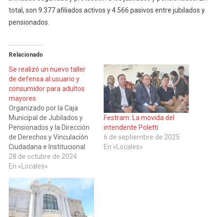
total, son 9.377 afiliados activos y 4.566 pasivos entre jubilados y
pensionados.
Relacionado
Se realizó un nuevo taller
de defensa al usuario y
consumidor para adultos
mayores
Organizado por la Caja
Municipal de Jubilados y
Festram: La movida del
Pensionados y la Dirección
intendente Poletti
de Derechos y Vinculación
6 de septiembre de 2025
Ciudadana e Institucional
En «Locales»
del municipio, se llevó a
28 de octubre de 2024
cabo un nuevo taller de
En «Locales»
Defensa al Usuario y
Consumidor dirigido a
personas mayores. El ciclo
se enmarca en la
celebración del 120º