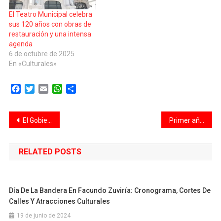
aniversario de la…
El Teatro Municipal celebra
sus 120 años con obras de
restauración y una intensa
agenda
6 de octubre de 2025
En «Culturales»
Facebook
Twitter
Email
WhatsApp
Compartir
Navegación
El Gobierno extendió un programa de inserción laboral para titulares de planes sociales creado por Massa
Primer año de la gestión Poletti: avances, reuniones y consenso para crear el Ecoparque Belgrano
de
RELATED POSTS
entradas
Día De La Bandera En Facundo Zuviría: Cronograma, Cortes De
Calles Y Atracciones Culturales
19 de junio de 2024