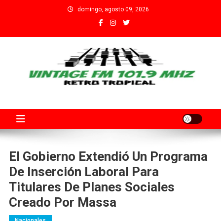
Saltar
domingo, agosto 09, 2026
al
contenido
Fm Vintage 101.9 Santa Fe
Adherida al Grupo Independiente de Trabajadores por el Arte
Audiovisual Declarado de Interés Provincial por la Cámara de
Diputados de Santa Fe
El Gobierno Extendió Un Programa
De Inserción Laboral Para
Titulares De Planes Sociales
Creado Por Massa
Nacionales