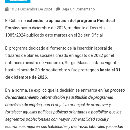
En
10 De Diciembre De 2024
Deja Un Comentario
El
El Gobierno
extendió la aplicación del programa Puente al
Gobierno
Empleo
hasta diciembre de 2026, mediante el Decreto
Extendió
1085/2024 publicado este martes en el Boletín Oficial.
Un
Programa
El programa dedicado al fomento de la inserción laboral de
De
titulares de planes sociales creado en agosto de 2022 por el
Inserción
Laboral
entonces ministro de Economía, Sergio Massa, estaba vigente
Para
hasta el pasado 30 de septiembre y fue prorrogado
hasta el 31
Titulares
de diciembre de 2026.
De
Planes
En la norma, se explicó que la decisión se enmarca en
“un
proceso
Sociales
de reordenamiento, reformulación y sustitución de programas
Creado
sociales o de empleo
, con el objetivo principal de promover y
Por
fortalecer aquellas políticas públicas orientadas a posibilitar que los
Massa
segmentos poblacionales con mayor vulnerabilidad social y
económica mejoren sus habilidades y destrezas laborales y accedan