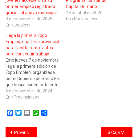
jóvenes accedieron a su
Programa Formando
primer empleo registrado
Capital Humano
gracias al apoyo municipal
13 de abril de 2026
3 de noviembre de 2025
En «Nacionales»
En «Locales»
Llega la primera Expo
Empleo, una feria provincial
para facilitar entrevistas
para conseguir trabajo
Este jueves 7 de noviembre
llega la primera edición de
Expo Empleo, organizada
por el Gobierno de Santa Fe,
que busca conectar talento
con oportunidades
6 de noviembre de 2024
laborales para los
En «Provinciales»
santafesinos, reuniendo en
un solo lugar más de 100
Facebook
Twitter
Email
WhatsApp
Compartir
empresas y más de 1000
oportunidades laborales
activas. En concreto, se
Navegación
Provincia publicó el Decreto de Convocatoria a Elecciones 2025
La Caja Municipal de Santa Fe celebró 120 años de historia
trata de…