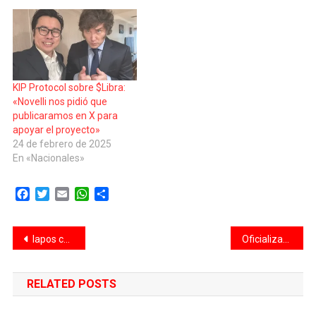
KIP Protocol sobre $Libra:
«Novelli nos pidió que
publicaramos en X para
apoyar el proyecto»
24 de febrero de 2025
En «Nacionales»
Facebook
Twitter
Email
WhatsApp
Compartir
Navegación
Iapos cubrió más de 7 millones de prácticas ambulatorias, 2 millones de consultas médicas y 55 mil cirugías en seis meses
Oficializan aumento y bono para el personal doméstico: cómo quedan las escalas
de
RELATED POSTS
entradas