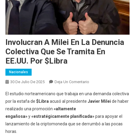
Involucran A Milei En La Denuncia
Colectiva Que Se Tramita En
EE.UU. Por $Libra
Nacionales
En
30 De Julio De 2025
Deja Un Comentario
Involucran
El estudio norteamericano que trabaja en una demanda colectiva
A
por la estafa de
$Libra
acusó al presidente
Javier Milei
de haber
Milei
realizado una promoción
«altamente
En
engañosa»
y
«estratégicamente planificada»
La
para apoyar el
Denuncia
lanzamiento de la criptomoneda que se derrumbó a las pocas
Colectiva
horas.