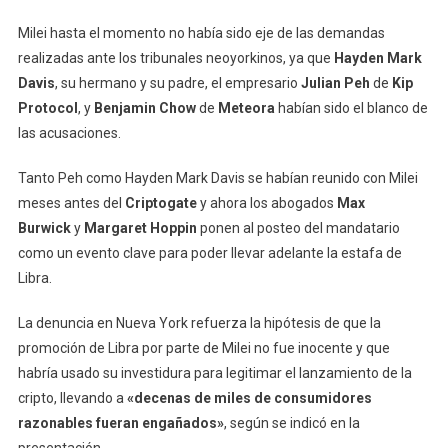
Que
Se
Milei hasta el momento no había sido eje de las demandas
Tramita
realizadas ante los tribunales neoyorkinos, ya que
Hayden Mark
En
Davis
, su hermano y su padre, el empresario
Julian Peh
de
Kip
EE.UU.
Protocol
, y
Benjamin Chow
de
Meteora
habían sido el blanco de
Por
las acusaciones.
$Libra
Tanto Peh como Hayden Mark Davis se habían reunido con Milei
meses antes del
Criptogate
y ahora los abogados
Max
Burwick
y
Margaret Hoppin
ponen al posteo del mandatario
como un evento clave para poder llevar adelante la estafa de
Libra.
La denuncia en Nueva York refuerza la hipótesis de que la
promoción de Libra por parte de Milei no fue inocente y que
habría usado su investidura para legitimar el lanzamiento de la
cripto, llevando a
«decenas de miles de consumidores
razonables fueran engañados»
, según se indicó en la
presentación.