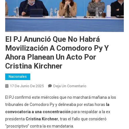
El PJ Anunció Que No Habrá
Movilización A Comodoro Py Y
Ahora Planean Un Acto Por
Cristina Kirchner
Nacionales
En
17 De Junio De 2025
Deja Un Comentario
El
El PJ confirmó este miércoles que no marchará mañana a los
PJ
tribunales de Comodoro Py y delineaba por estas horas
la
Anunció
convocatoria a una concentración
para respaldar a la ex
Que
presidenta
Cristina Kirchner
,
tras el fallo que consideró
No
Habrá
“proscriptivo” contra la ex mandataria.