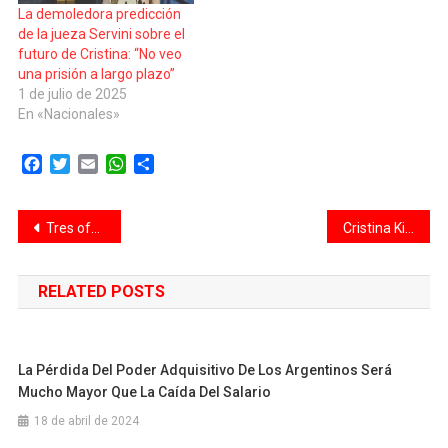
La demoledora predicción
de la jueza Servini sobre el
futuro de Cristina: “No veo
una prisión a largo plazo”
1 de julio de 2025
En «Nacionales»
Facebook
Twitter
Email
WhatsApp
Compartir
Navegación
Tres ofertas para desarrollar la aplicación que facilitará la gestión de trámites y servicios
Cristina Kirchner cumplirá prisión domiciliaria: las 10 claves del fallo que dictó el TOF 2
de
RELATED POSTS
entradas
La Pérdida Del Poder Adquisitivo De Los Argentinos Será
Mucho Mayor Que La Caída Del Salario
18 de abril de 2024