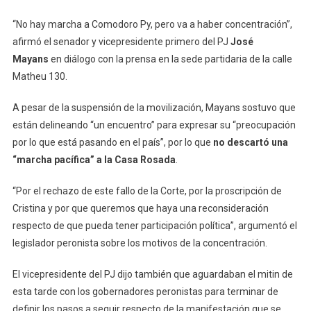
Movilización
A
“No hay marcha a Comodoro Py, pero va a haber concentración”,
Comodoro
afirmó el senador y vicepresidente primero del PJ
José
Py
Mayans
en diálogo con la prensa en la sede partidaria de la calle
Y
Matheu 130.
Ahora
Planean
A pesar de la suspensión de la movilización, Mayans sostuvo que
Un
están delineando “un encuentro” para expresar su “preocupación
Acto
por lo que está pasando en el país”, por lo que
no descartó una
Por
“marcha pacífica” a la Casa Rosada
.
Cristina
Kirchner
“Por el rechazo de este fallo de la Corte, por la proscripción de
Cristina y por que queremos que haya una reconsideración
respecto de que pueda tener participación política”, argumentó el
legislador peronista sobre los motivos de la concentración.
El vicepresidente del PJ dijo también que aguardaban el mitin de
esta tarde con los gobernadores peronistas para terminar de
definir los pasos a seguir respecto de la manifestación que se