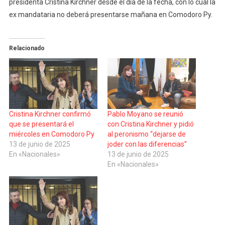
presidenta Cristina Kirchner desde el día de la fecha, con lo cual la
ex mandataria no deberá presentarse mañana en Comodoro Py.
Relacionado
Cristina Kirchner confirmó
Pablo Moyano se reunió
que se presentará el
con Cristina Kirchner y pidió
miércoles en Comodoro Py
al peronismo “dejarse de
13 de junio de 2025
joder con las diferencias”
En «Nacionales»
13 de junio de 2025
En «Nacionales»