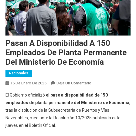
Pasan A Disponibilidad A 150
Empleados De Planta Permanente
Del Ministerio De Economía
Nacionales
En
16 De Enero De 2025
Deja Un Comentario
Pasan
El Gobierno oficializó
el pase a disponibilidad de 150
A
empleados de planta permanente del Ministerio de Economía
,
Disponibilidad
tras la disolución de la Subsecretaría de Puertos y Vías
A
Navegables, mediante la Resolución 10/2025 publicada este
150
Empleados
jueves en el Boletín Oficial.
De