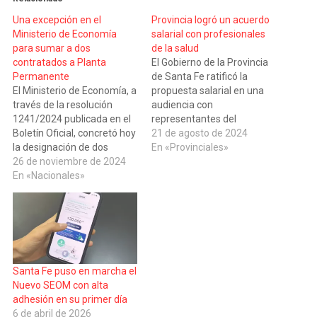
Una excepción en el
Provincia logró un acuerdo
Ministerio de Economía
salarial con profesionales
para sumar a dos
de la salud
contratados a Planta
El Gobierno de la Provincia
Permanente
de Santa Fe ratificó la
El Ministerio de Economía, a
propuesta salarial en una
través de la resolución
audiencia con
1241/2024 publicada en el
representantes del
Boletín Oficial, concretó hoy
personal de Salud. La
21 de agosto de 2024
la designación de dos
actividad se llevó a cabo
En «Provinciales»
agentes a la planta
26 de noviembre de 2024
esta mañana en el
permanente bajo
En «Nacionales»
Ministerio de Trabajo,
el Régimen de Valoración
Empleo y Seguridad Social,
por Evaluación y Mérito, una
con la presencia del titular
herramienta destinada a
de esa cartera, Roald
fortalecer el desarrollo
Báscolo; y el…
profesional dentro de la
administración pública. Se
Santa Fe puso en marcha el
trata de Silvia…
Nuevo SEOM con alta
adhesión en su primer día
6 de abril de 2026