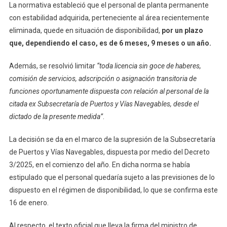
Planta
La normativa estableció que el personal de planta permanente
Permanente
con estabilidad adquirida, perteneciente al área recientemente
Del
eliminada, quede en situación de disponibilidad,
por un plazo
Ministerio
que, dependiendo el caso, es de 6 meses, 9 meses o un año.
De
Economía
Además, se resolvió limitar
“toda licencia sin goce de haberes,
comisión de servicios, adscripción o asignación transitoria de
funciones oportunamente dispuesta con relación al personal de la
citada ex Subsecretaría de Puertos y Vías Navegables, desde el
dictado de la presente medida”
.
La decisión se da en el marco de la supresión de la Subsecretaría
de Puertos y Vías Navegables, dispuesta por medio del Decreto
3/2025, en el comienzo del año. En dicha norma se había
estipulado que el personal quedaría sujeto a las previsiones de lo
dispuesto en el régimen de disponibilidad, lo que se confirma este
16 de enero.
Al respecto, el texto oficial que lleva la firma del ministro de