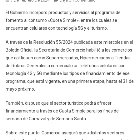
7 De Febrero De 2024
Deja Un Comentario
«Cuota
El Gobierno incorporó productos y servicios al programa de
Simple»:
fomento al consumo «Cuota Simple», entre los cuales se
Cuáles
encuentran celulares con tecnología 5G y el turismo.
Son
Los
A través de la Resolución 55/2024 publicada este miércoles en el
Nuevos
Boletín Oficial, la Secretaría de Comercio habilitó a los comercios
Productos
Y
que califiquen como Supermercados, Hipermercados o Tiendas
Servicios
de Rubros Generales a comercializar Teléfonos celulares con
Incluidos
tecnología 4G y 5G mediante los tipos de financiamiento de ese
En
programa, que está vigente, en una primera etapa, hasta el 31 de
El
mayo próximo.
Programa
También, dispuso que el sector turístico podrá ofrecer
financiamiento a través de Cuota Simple para los fines de
semana de Carnaval y de Semana Santa.
Sobre este punto, Comercio aseguró que «distintos sectores