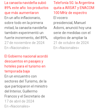
La canasta navideña subió
Telefonía 5G: la Argentina
89% este año: los productos
quita a ARSAT y ENACOM
que más aumentaron
100 MHz de espectro
En un año inflacionario,
El vocero
sobre todo en la primera
presidencial, Manuel
mitad, la canasta navideña
Adorni, anunció hoy una
también experimentó un
serie de medidas con el
fuerte incremento, del 89%,
objetivo de ampliar la
según un relevamiento de
27 de noviembre de 2024
competencia en el sector
21 de octubre de 2024
la consultora Focus Market.
En «Nacionales»
de telecomunicaciones y
En «Nacionales»
El estudio, para el Blog de
modificar el régimen
El Gobierno nacional acordó
Naranja X, señala que
impositivo para
descuentos en pasajes y
turrones y espumantes
publicaciones periodísticas,
hoteles para el turismo en
fueron los artículos que
en una conferencia en la
temporada baja
más subieron. Si bien los…
Casa Rosada. Adorni
En un encuentro con
informó que el Gobierno
sectores del Turismo, de la
decidió "ampliar la oferta
que participaron el ministro
en el rubro de
del Interior, Guillermo
telecomunicaciones" y…
Francos y el Secretario de
Turismo. Daniel Scioli,
17 de abril de 2024
acordaron rebajas del 30%
En «Nacionales»
en pasajes de larga