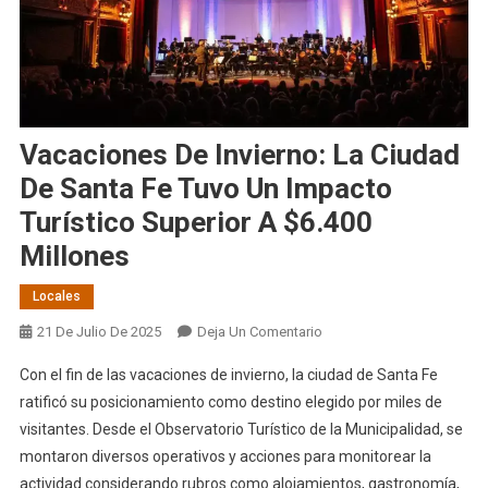
Vacaciones De Invierno: La Ciudad
De Santa Fe Tuvo Un Impacto
Turístico Superior A $6.400
Millones
Locales
En
21 De Julio De 2025
Deja Un Comentario
Vacaciones
Con el fin de las vacaciones de invierno, la ciudad de Santa Fe
De
ratificó su posicionamiento como destino elegido por miles de
Invierno:
visitantes. Desde el Observatorio Turístico de la Municipalidad, se
La
montaron diversos operativos y acciones para monitorear la
Ciudad
De
actividad considerando rubros como alojamientos, gastronomía,