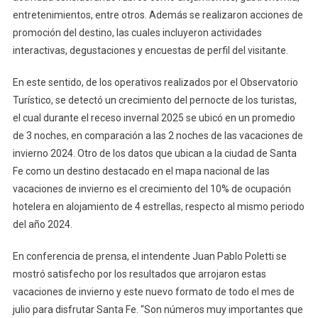
Santa
entretenimientos, entre otros. Además se realizaron acciones de
Fe
promoción del destino, las cuales incluyeron actividades
Tuvo
interactivas, degustaciones y encuestas de perfil del visitante.
Un
Impacto
En este sentido, de los operativos realizados por el Observatorio
Turístico
Turístico, se detectó un crecimiento del pernocte de los turistas,
Superior
el cual durante el receso invernal 2025 se ubicó en un promedio
A
de 3 noches, en comparación a las 2 noches de las vacaciones de
$6.400
invierno 2024. Otro de los datos que ubican a la ciudad de Santa
Millones
Fe como un destino destacado en el mapa nacional de las
vacaciones de invierno es el crecimiento del 10% de ocupación
hotelera en alojamiento de 4 estrellas, respecto al mismo periodo
del año 2024.
En conferencia de prensa, el intendente Juan Pablo Poletti se
mostró satisfecho por los resultados que arrojaron estas
vacaciones de invierno y este nuevo formato de todo el mes de
julio para disfrutar Santa Fe. “Son números muy importantes que