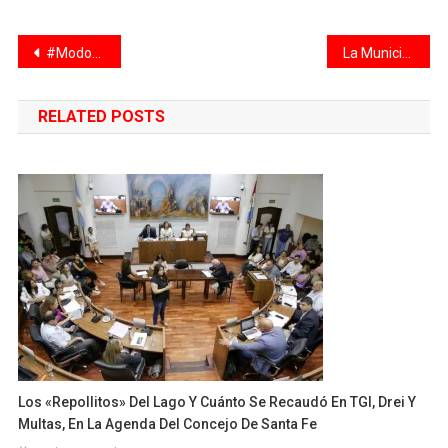
Navegación
#ModoVacuna: conocé dónde te podés vacunar contra la gripe y la neumonía esta semana
La Municipalidad incorporó un nuevo elevador para mejorar la accesibilidad en espacios públicos
de
RELATED POSTS
entradas
Los «repollitos» Del Lago Y Cuánto Se Recaudó En TGI, Drei Y
Multas, En La Agenda Del Concejo De Santa Fe