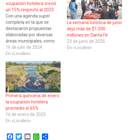
ocupación hotelera creció
un 15% respecto al 2023
Con una agenda super
completa en la que se
La semana turística de junio
destacaron propuestas
dejó más de $1.200
elaboradas por diversas
millones en Santa Fe
áreas municipales, como
23 de junio de 2025
Turismo, Deportes y
16 de julio de 2024
En «Locales»
Cultura, la ciudad de Santa
En «Locales»
Fe culminó su primera
semana de vacaciones de
invierno con una gran
cantidad de turistas y
excursionistas que eligieron
la región para disfrutar de
Primera quincena de enero:
unos…
la ocupación hotelera
promedió el 65%
16 de enero de 2025
En «Locales»
Facebook
Twitter
Email
WhatsApp
Compartir