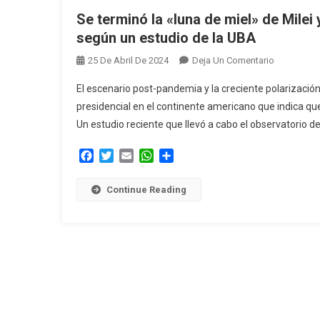
Se terminó la «luna de miel» de Milei 
según un estudio de la UBA
En
25 De Abril De 2024
Deja Un Comentario
Se
El escenario post-pandemia y la creciente polarizació
Terminó
presidencial en el continente americano que indica qu
La
Un estudio reciente que llevó a cabo el observatorio d
«luna
De
Facebook
Twitter
Email
WhatsApp
Compartir
Miel»
De
Continue Reading
Milei
Y
Presidente
Recién
Llegados
De
La
Región,