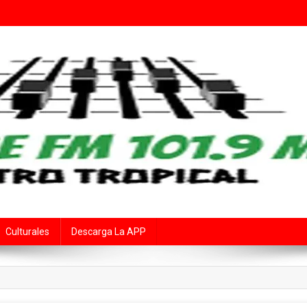
Fe
rte Audiovisual Declarado de Interés Provincial por la Cámara de Diput
Culturales
Descarga La APP