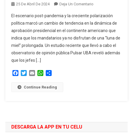
En
25 De Abril De 2024
Deja Un Comentario
Se
El escenario post-pandemia y la creciente polarización
Terminó
política marcó un cambio de tendencia en la dinámica de
La
aprobación presidencial en el continente americano que
«luna
indica que los mandatarios ya no disfrutan de una “luna de
De
Miel»
miel” prolongada. Un estudio reciente que llevó a cabo el
De
observatorio de opinión pública Pulsar UBA reveló además
Milei
que los jefes […]
Y
Presidentes
Facebook
Twitter
Email
WhatsApp
Compartir
Recién
Llegados
Continue Reading
De
La
Región,
Según
Un
DESCARGA LA APP EN TU CELU
Estudio