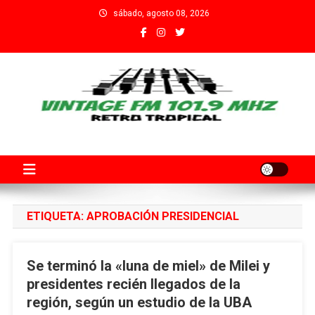
Saltar
sábado, agosto 08, 2026
al
contenido
Fm Vintage 101.9 Santa Fe
Adherida al Grupo Independiente de Trabajadores por el Arte
Audiovisual Declarado de Interés Provincial por la Cámara de
Diputados de Santa Fe
ETIQUETA:
APROBACIÓN PRESIDENCIAL
Se terminó la «luna de miel» de Milei y
presidentes recién llegados de la
región, según un estudio de la UBA