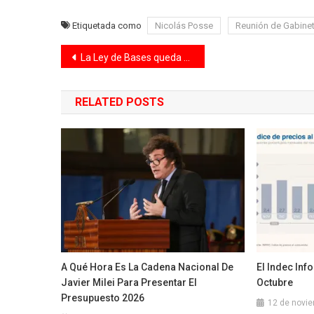
Etiquetada como
Nicolás Posse
Reunión de Gabine
Navegación
La Ley de Bases queda ahora en manos del Senado y los tiempos se acotan
de
RELATED POSTS
entradas
A Qué Hora Es La Cadena Nacional De
El Indec Inf
Javier Milei Para Presentar El
Octubre
Presupuesto 2026
12 de novi