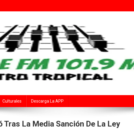
Fe
rte Audiovisual Declarado de Interés Provincial por la Cámara de Diput
Culturales
Descarga La APP
ió Tras La Media Sanción De La Ley