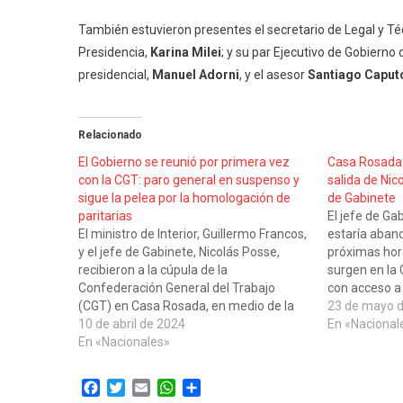
Marcha
De
También estuvieron presentes el secretario de Legal y Té
La
Presidencia,
Karina Milei
; y su par Ejecutivo de Gobierno
CGT
presidencial,
Manuel Adorni
, y el asesor
Santiago Caput
Relacionado
El Gobierno se reunió por primera vez
Casa Rosada:
con la CGT: paro general en suspenso y
salida de Nic
sigue la pelea por la homologación de
de Gabinete
paritarias
El jefe de Ga
El ministro de Interior, Guillermo Francos,
estaría aban
y el jefe de Gabinete, Nicolás Posse,
próximas hor
recibieron a la cúpula de la
surgen en la
Confederación General del Trabajo
con acceso a
(CGT) en Casa Rosada, en medio de la
dejaron trasc
23 de mayo 
discusión de la Ley de Bases y de la
10 de abril de 2024
estaría por co
En «Nacional
posibilidad de que los gremios avancen
En «Nacionales»
de Posse fue
con un nuevo paro general. Según…
Facebook
Twitter
Email
WhatsApp
Compartir