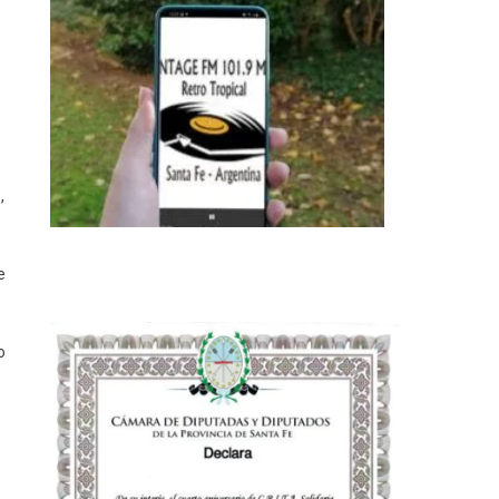
i
,
e
o