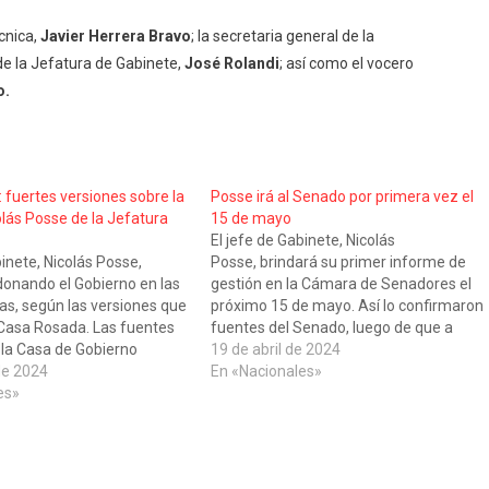
cnica,
Javier Herrera Bravo
; la secretaria general de la
 de la Jefatura de Gabinete,
José Rolandi
; así como el vocero
o.
 fuertes versiones sobre la
Posse irá al Senado por primera vez el
olás Posse de la Jefatura
15 de mayo
El jefe de Gabinete, Nicolás
binete, Nicolás Posse,
Posse, brindará su primer informe de
donando el Gobierno en las
gestión en la Cámara de Senadores el
as, según las versiones que
próximo 15 de mayo. Así lo confirmaron
 Casa Rosada. Las fuentes
fuentes del Senado, luego de que a
 la Casa de Gobierno
principios de este mes se informara que
19 de abril de 2024
ender que la salida se
de 2024
el titular de ministros iba a concurrir al
En «Nacionales»
ncretar. Si bien la partida
es»
Parlamento a fines de abril. Será…
 descartada en…