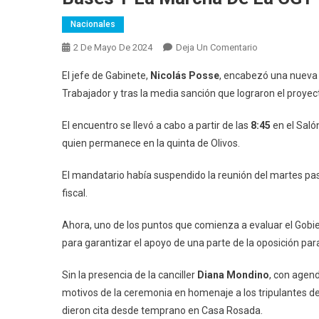
Nacionales
En
2 De Mayo De 2024
Deja Un Comentario
Sin
El jefe de Gabinete,
Nicolás Posse
, encabezó una nueva r
Milei,
Trabajador y tras la media sanción que lograron el proyec
El
Gabinete
El encuentro se llevó a cabo a partir de las
8:45
en el Saló
Se
quien permanece en la quinta de Olivos.
Reunió
Tras
El mandatario había suspendido la reunión del martes pas
La
fiscal.
Media
Sanción
Ahora, uno de los puntos que comienza a evaluar el Gobier
De
para garantizar el apoyo de una parte de la oposición para
La
Ley
Sin la presencia de la canciller
Diana Mondino
, con agend
Bases
motivos de la ceremonia en homenaje a los tripulantes del
Y
La
dieron cita desde temprano en Casa Rosada.