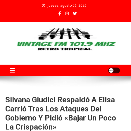
Saltar
jueves, agosto 06, 2026
al
contenido
Fm Vintage 101.9 Santa Fe
Adherida al Grupo Independiente de Trabajadores por el Arte
Audiovisual Declarado de Interés Provincial por la Cámara de
Diputados de Santa Fe
Silvana Giudici Respaldó A Elisa
Carrió Tras Los Ataques Del
Gobierno Y Pidió «bajar Un Poco
La Crispación»