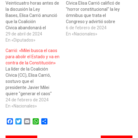
Veinticuatro horas antes de
Cívica Elisa Carrió calificó de
la discusión la Ley
"horror constitucional" la ley
Bases, Elisa Carrió anunció
ómnibus que trata el
que la Coalición
Congreso y advirtió sobre
Cívica abandonará el
las consecuencias de
6 de febrero de 2024
bloque que preside Miguel
29 de abril de 2024
otorgarle facultades
En «Nacionales»
Ángel Pichetto, Hacemos
En «Diputados»
extraordinarias al
Coalición Federal. “Lilita”
presidente Javier Milei. "Lo
Carrió: «Milei busca el caos
cuestionó los acuerdos
que se está votando es un
para abolir el Estado y va en
alcanzados con la CGT.
horror constitucional y viola
contra de la Constitución»
“Nos vamos para mantener
el artículo 29 de la
La líder de la Coalición
autonomía”, declaró este
constitución nacional (cap.
Cívica (CC), Elisa Carrió,
domingo a última hora.
2do…
sostuvo que el
Quien fuera socia
presidente Javier Milei
fundadora de Cambiemos,
quiere "generar el caos"
denunció que el
para "abolir el Estado" y que
24 de febrero de 2024
Presidente “tranzó…
"va en contra la
En «Nacionales»
Constitución porque no
cree en ella" y señaló que,
Facebook
Twitter
Email
WhatsApp
Compartir
en ese sentido, "no mintió"
durante la campaña
presidencial al presentarse