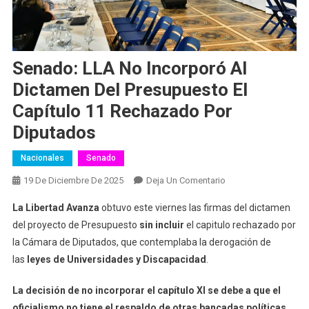
Senado: LLA No Incorporó Al
Dictamen Del Presupuesto El
Capítulo 11 Rechazado Por
Diputados
Nacionales
Senado
En
19 De Diciembre De 2025
Deja Un Comentario
Senado:
La Libertad Avanza
obtuvo este viernes las firmas del dictamen
LLA
del proyecto de Presupuesto
sin incluir
el capitulo rechazado por
No
la Cámara de Diputados, que contemplaba la derogación de
Incorporó
las
leyes de Universidades y Discapacidad
.
Al
Dictamen
La decisión de no incorporar el capítulo XI se debe a que el
Del
Presupuesto
oficialismo no tiene el respaldo de otras bancadas políticas.