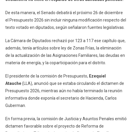
El
De esta manera, el Senado debatirá el próximo 26 de diciembre
Capítulo
11
el Presupuesto 2026 sin incluir ninguna modificación respecto del
Rechazado
texto votado en diputados, según señalaron fuentes legislativas.
Por
Diputados
La Cámara de Diputados rechazó por 123 a 117 ese capítulo que,
además, tenía artículos sobre ley de Zonas Frías, la eliminación
de la actualización de las Asignaciones Familiares, las deudas en
materia de energía, y la coparticipación para el distrito.
El presidente de la comisión de Presupuesto,
Ezequiel
Atauche
(LLA), anunció que se estaba circulando el dictamen de
Presupuesto 2026, mientras aún no había terminado la reunión
informativa donde exponía el secretario de Hacienda, Carlos
Guberman.
En forma previa, la comisión de Justicia y Asuntos Penales emitió
dictamen favorable sobre el proyecto de Reforma de