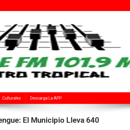
Fe
rte Audiovisual Declarado de Interés Provincial por la Cámara de Diput
Culturales
Descarga La APP
ngue: El Municipio Lleva 640