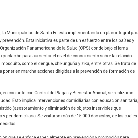
, la Municipalidad de Santa Fe está implementando un plan integral par
revención. Esta iniciativa es parte de un esfuerzo entre los países y
la Organización Panamericana de la Salud (OPS) donde bajo el lema
 la población para aumentar el nivel de conocimiento sobre la relación
 mosquito, como el dengue, chikunguña y zika, entre otras. Se trata de
a poner en marcha acciones dirigidas a la prevención de formación de
, en conjunto con Control de Plagas y Bienestar Animal, se realizaron
iudad. Esto implica intervenciones domiciliarias con educación sanitaria
stido (asesoramiento y eliminación de objetos inservibles que
 y peridomiciliaria. Se visitaron más de 15.000 domicilios, de los cuales
 medidas.
cción que se enfoca especialmente en prevención y promoción para