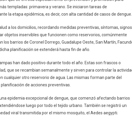
 más templadas: primavera y verano. Se iniciaron tareas de
nte la etapa epidémica, es decir, con alta cantidad de casos de dengue.
lud a los domicilios, recordando medidas preventivas, síntomas, signos
inar objetos inservibles que funcionen como reservorios, comúnmente
rán los barrios de Coronel Dorrego, Guadalupe Oeste, San Martín, Facund
icha planificación se extenderá hasta fin de año.
rampas han dado positivo durante todo el año. Estas son frascos o
ad, que se recambian semanalmente y sirven para controlar la activida
en cualquier otro reservorio de agua. Las mismas forman parte del
planificación de acciones preventivas.
una epidemia excepcional de dengue, que comenzó afectando barrios
tendiéndose luego por todo el tejido urbano. También se registró un
edad viral transmitida por el mismo mosquito, el Aedes aegypti.