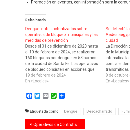
Promoción en eventos, con información para la comu
Relacionado
Dengue: datos actualizados sobre
Se detectó la
operativos de bloqueo municipales y las
Aedes aegypti
medidas de prevención
ciudad
Desde el 31 de diciembre de 2023 hasta
La Dirección 
el 10 de febrero de 2024, se realizaron
de la Municip
160 bloqueos por dengue en 53 barrios
intensifica l
de la ciudad de Santa Fe. Los operativos
contra el de
de bloqueo consisten en acciones que
transmitidas
se realizan en la manzana donde se
19 de febrero de 2024
aegypti. Desd
8 de octubre
detectaron los casos positivos y en…
En «Locales»
con un siste
En «Locales»
entomológico 
ovitrampas, 
Facebook
Twitter
Email
WhatsApp
Compartir
planificar e
Etiquetada como
Dengue
Descacharrado
Fumi
Navegación
Operativos de Control: se retuvieron 35 vehículos durante el fin de semana largo