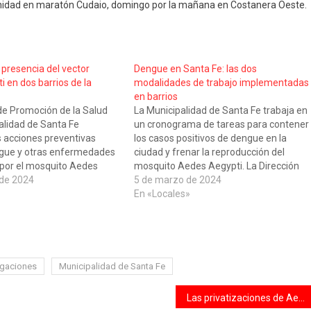
nidad en maratón Cudaio, domingo por la mañana en Costanera Oeste.
 presencia del vector
Dengue en Santa Fe: las dos
 en dos barrios de la
modalidades de trabajo implementadas
en barrios
de Promoción de la Salud
La Municipalidad de Santa Fe trabaja en
alidad de Santa Fe
un cronograma de tareas para contener
as acciones preventivas
los casos positivos de dengue en la
ngue y otras enfermedades
ciudad y frenar la reproducción del
 por el mosquito Aedes
mosquito Aedes Aegypti. La Dirección
e 2017, la ciudad cuenta
 de 2024
de Promoción de Salud informó detalles
5 de marzo de 2024
ma de monitoreo
acerca de las dos modalidades de
En «Locales»
a través de las
trabajo territorial diferenciadas que se
dispositivos que permiten
siguen de…
stratégicamente…
gaciones
Municipalidad de Santa Fe
Las privatizaciones de Aerolíneas, Correo y medios públicos quedaron a tiro de caerse: el bloque de Pichetto no acompaña