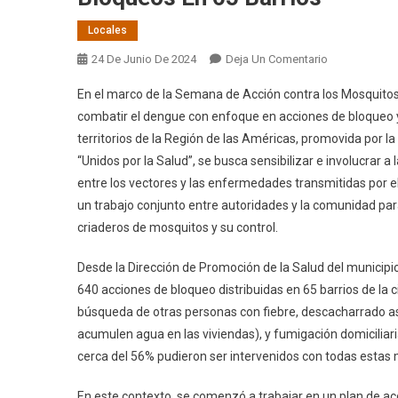
Locales
En
24 De Junio De 2024
Deja Un Comentario
Semana
En el marco de la Semana de Acción contra los Mosquitos
De
combatir el dengue con enfoque en acciones de bloqueo y p
Acción
territorios de la Región de las Américas, promovida por 
Contra
“Unidos por la Salud”, se busca sensibilizar e involucrar a
El
Dengue:
entre los vectores y las enfermedades transmitidas por el
El
un trabajo conjunto entre autoridades y la comunidad par
Municipio
criaderos de mosquitos y su control.
Lleva
640
Desde la Dirección de Promoción de la Salud del municipio
Bloqueos
640 acciones de bloqueo distribuidas en 65 barrios de la c
En
búsqueda de otras personas con fiebre, descacharrado asi
65
acumulen agua en las viviendas), y fumigación domiciliaria
Barrios
cerca del 56% pudieron ser intervenidos con todas estas
En este contexto, se comenzó a trabajar en un plan de a