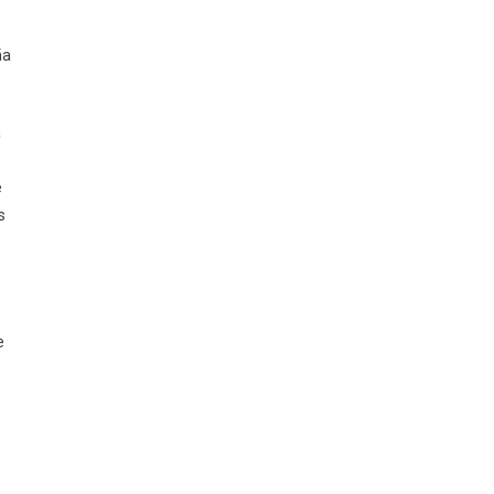
ña
a
e
s
e