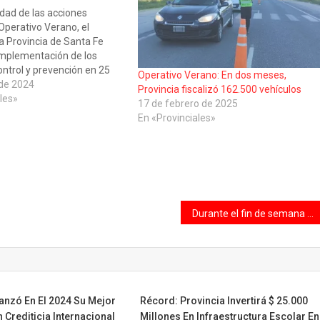
idad de las acciones
Operativo Verano, el
a Provincia de Santa Fe
implementación de los
ntrol y prevención en 25
Operativo Verano: En dos meses,
égicos en accesos, rutas y
 de 2024
Provincia fiscalizó 162.500 vehículos
l territorio santafesino. En
les»
17 de febrero de 2025
 en un trabajo articulado
En «Provinciales»
ncia…
Durante el fin de semana se retuvieron 169 vehículos en operativos de control
anzó En El 2024 Su Mejor
Récord: Provincia Invertirá $ 25.000
n Crediticia Internacional
Millones En Infraestructura Escolar En