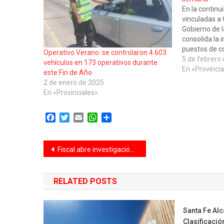
En la continu
vinculadas a 
Gobierno de l
consolida la 
puestos de co
Operativo Verano: se controlaron 4.603
puntos estrat
5 de febrero
vehículos en 173 operativos durante
autopistas de
En «Provincia
este Fin de Año
este sentido,
2 de enero de 2025
entre la Age
En «Provinciales»
Facebook
Twitter
Email
WhatsApp
Compartir
Navegación
Fiscal abre investigación contra Santiago Caputo
de
RELATED POSTS
entradas
Santa Fe Alc
Clasificació