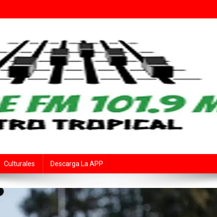
Fe
rte Audiovisual Declarado de Interés Provincial por la Cámara de Diput
Culturales
Descarga La APP