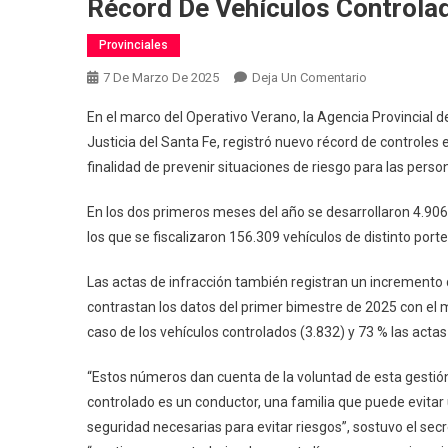
Récord De Vehículos Controla
Provinciales
En
7 De Marzo De 2025
Deja Un Comentario
Seguridad
En el marco del Operativo Verano, la Agencia Provincial d
Vial:
Justicia del Santa Fe, registró nuevo récord de controles e
Provincia
finalidad de prevenir situaciones de riesgo para las persona
Culminó
El
En los dos primeros meses del año se desarrollaron 4.906 
Primer
los que se fiscalizaron 156.309 vehículos de distinto port
Bimestre
Del
Las actas de infracción también registran un incremento d
Año
contrastan los datos del primer bimestre de 2025 con el 
Con
Récord
caso de los vehículos controlados (3.832) y 73 % las actas
De
Vehículos
“Estos números dan cuenta de la voluntad de esta gestión
Controlados
controlado es un conductor, una familia que puede evitar 
seguridad necesarias para evitar riesgos”, sostuvo el sec