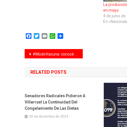
La producció
en mayo
4 de junio de
En «Nacional
Facebook
Twitter
Email
WhatsApp
Compartir
Navegación
#ModoVacuna: conocé dónde te podés vacunar contra la gripe y la neumonía esta semana
de
RELATED POSTS
entradas
Senadores Radicales Pidieron A
Villarruel La Continuidad Del
Congelamiento De Las Dietas
30 de diciembre de 2024