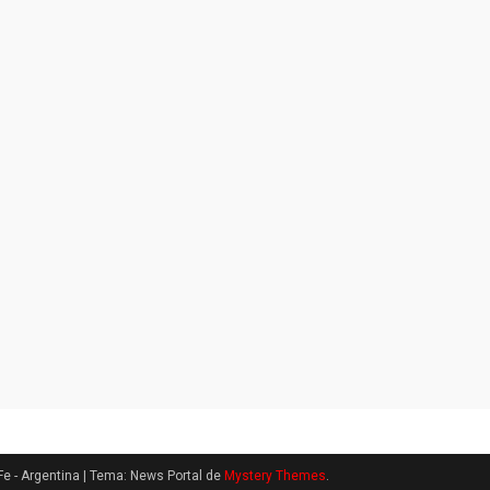
e - Argentina
|
Tema: News Portal de
Mystery Themes
.