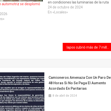
en condiciones las luminarias de la ruta
n automotriz se desplomó
nacional N° 168 y de esta manera dar
24 de octubre de 2024
respuesta a los vecinos, aportar a la
En «Locales»
 2026
seguridad…
es»
Iapos cubrió más de 7 millones de prácticas ambulatorias, 2 millones de consultas médicas y 55 mil cirugías en seis meses
Camioneros Amenaza Con Un Paro De
48 Horas Si No Se Paga El Aumento
Acordado En Paritarias
8 de abril de 2024