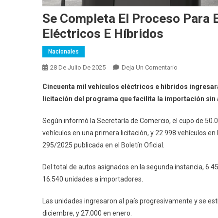
Se Completa El Proceso Para E
Eléctricos E Híbridos
Nacionales
En
28 De Julio De 2025
Deja Un Comentario
Se
Cincuenta mil vehículos eléctricos e híbridos ingresará
Completa
licitación del programa que facilita la importación sin
El
Proceso
Según informó la Secretaría de Comercio, el cupo de 50.
Para
vehículos en una primera licitación, y 22.998 vehículos e
El
295/2025 publicada en el Boletín Oficial.
Ingreso
De
Del total de autos asignados en la segunda instancia, 6.4
50.000
16.540 unidades a importadores.
Vehículos
Eléctricos
Las unidades ingresaron al país progresivamente y se esti
E
Híbridos
diciembre, y 27.000 en enero.