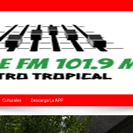
Fe
rte Audiovisual Declarado de Interés Provincial por la Cámara de Diput
Culturales
Descarga La APP