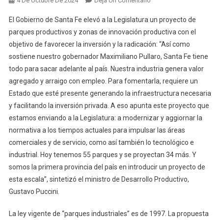
4 De Octubre De 2024
Deja Un Comentario
Santa
El Gobierno de Santa Fe elevó a la Legislatura un proyecto de
Fe
parques productivos y zonas de innovación productiva con el
A
objetivo de favorecer la inversión y la radicación: “Así como
La
sostiene nuestro gobernador Maximiliano Pullaro, Santa Fe tiene
Vanguardia:
Los
todo para sacar adelante al país. Nuestra industria genera valor
Parques
agregado y arraigo con empleo. Para fomentarla, requiere un
Industriales
Estado que esté presente generando la infraestructura necesaria
Se
y facilitando la inversión privada. A eso apunta este proyecto que
Reconvierten
estamos enviando a la Legislatura: a modernizar y aggiornar la
En
normativa a los tiempos actuales para impulsar las áreas
Productivos
comerciales y de servicio, como así también lo tecnológico e
industrial. Hoy tenemos 55 parques y se proyectan 34 más. Y
somos la primera provincia del país en introducir un proyecto de
esta escala”, sintetizó el ministro de Desarrollo Productivo,
Gustavo Puccini.
La ley vigente de “parques industriales” es de 1997. La propuesta