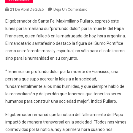
En
21 De Abril De 2025
Deja Un Comentario
Pullaro
El gobernador de Santa Fe, Maximiliano Pullaro, expresó este
Sobre
lunes por la mañana su “profundo dolor” por la muerte del Papa
El
Francisco, quien falleció en la madrugada de hoy, hora argentina.
Papa
El mandatario santafesino destacó la figura del Sumo Pontífice
Francisco:
“Esa
como un referente moral y espiritual, no sólo para el catolicismo,
Convocatoria
sino para la humanidad en su conjunto.
Al
Diálogo
“Tenemos un profundo dolor por la muerte de Francisco, una
Que
persona que supo acercar la Iglesia a la sociedad,
Tanto
fundamentalmente a los más humildes, y que siempre habló de
Pregonó
la reconciliación y del perdón que tenemos que tener los seres
Es
humanos para construir una sociedad mejor”, indicó Pullaro.
Lo
Que
El gobernador remarcó que la noticia del fallecimiento del Papa
Debemos
impactó de manera transversal en la sociedad: “Todos nos vimos
Valorar
conmovidos por la noticia, hoy a primera hora cuando nos
Como