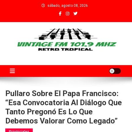
Saltar
sábado, agosto 08, 2026
al
contenido
Fm Vintage 101.9 Santa Fe
Adherida al Grupo Independiente de Trabajadores por el Arte
Audiovisual Declarado de Interés Provincial por la Cámara de
Diputados de Santa Fe
Pullaro Sobre El Papa Francisco:
“Esa Convocatoria Al Diálogo Que
Tanto Pregonó Es Lo Que
Debemos Valorar Como Legado”
Provinciales