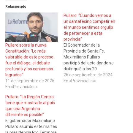
Relacionado
Pullaro: “Cuando vemos a
un santafesino competir en
el mundo sentimos orgullo
de pertenecer a esta
provincia”
El Gobernador de la
Pullaro sobre la nueva
Provincia de Santa Fe,
Constitución: “Lo más
Maximiliano Pullaro
valorable de este proceso
participó del acto donde se
fue el diálogo, el debate
distinguió a los 20
profundo y los consensos
deportistas santafesinos
26 de septiembre de 2024
logrados”
que participaron en los
En «Provinciales»
11 de septiembre de 2025
Juegos Olímpicos y
En «Provinciales»
Paralímpicos desarrollados
Pullaro: “La Región Centro
en París entre los meses de
tiene que mostrarle al país
julio y septiembre. En el
que una Argentina
Salón Blanco de la sede de
diferente es posible”
Gobierno en Rosario…
El gobernador Maximiliano
Pullaro asumió este martes
la presidencia Pro Témpore