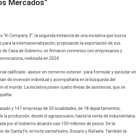
vos Mercados”
s “In Company 2”, la segunda instancia de una iniciativa que busca
para la internacionalización, propiciando la exportación de sus
co de Casa de Gobierno, se firmaron convenios con empresarios y
convocatoria, realizada en 2024.
al calificado -asesor en comercio exterior- para formular y ejecutar un
lan de inversión individual y acompañarla en la búsqueda del
n el mundo. La iniciativa posee cuatro líneas de asistencia, que se
e
mpañía.
pasado y 147 empresas de 50 localidades, de 18 departamentos,
de la producción, desde el agropecuario, hasta la venta de indumentaria
ada por el Gobierno alcanzó casi 150 millones de pesos. De la
r de Santa Fe, el norte santafesino, Rosario y Rafaela. También la