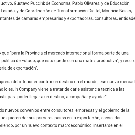
oductivo, Gustavo Puccini; de Economía, Pablo Olivares; y de Educación,
a Losada; y de Coordinación de Transformación Digital, Mauricio Basso;
entantes de cámaras empresarias y exportadoras, consultoras, entidad
o que “para la Provincia el mercado internacional forma parte de una
 política de Estado, que esto quede con una matriz productiva”, y recor
ria de exportación”.
presa del interior encontrar un destino en el mundo, ese nuevo merca
 lo es. In Company viene a tratar de darle asistencia técnica a las
tir para poder llegar a un destino, acompañar y ayudar”.
ndo nuevos convenios entre consultores, empresas y el gobierno de la
que quieren dar sus primeros pasos en la exportación, consolidar
eriendo, por un nuevo contexto macroeconómico, insertarse en el