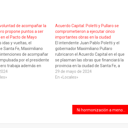
e voluntad de acompañar la
Acuerdo Capital: Poletti y Pullaro se
ero propone puntos a ser
comprometieron a ejecutar cinco
 en el Pacto de Mayo
importantes obras en la ciudad
 idas y vueltas, el
El intendente Juan Pablo Poletti y el
e Santa Fe, Maximiliano
gobernador Maximiliano Pullaro
ne intenciones de acompañar
rubricaron el Acuerdo Capital en el que
impulsada por el presidente
se plasman las obras que financiará la
 pero trabaja además en
provincia en la ciudad de Santa Fe, a
edidos a ser incluidos en el
 2024
partir de un compromiso que ambos
29 de mayo de 2024
o. Si bien aún desconoce
les»
aceptaron antes de asumir sus cargos.
En «Locales»
os pormenores del nuevo
El acto se realizó este miércoles…
Ni hormonización a menores ni cambio de cárcel por autopercepción: el Gobierno anunció cambios en la Ley de Identidad de Género