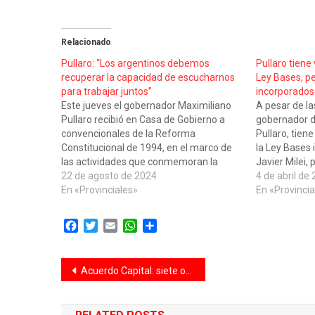
Relacionado
Pullaro: “Los argentinos debemos
Pullaro tien
recuperar la capacidad de escucharnos
Ley Bases, p
para trabajar juntos”
incorporados
Este jueves el gobernador Maximiliano
A pesar de las
Pullaro recibió en Casa de Gobierno a
gobernador d
convencionales de la Reforma
Pullaro, tie
Constitucional de 1994, en el marco de
la Ley Bases 
las actividades que conmemoran la
Javier Milei,
sanción de los cambios a la Carta
22 de agosto de 2024
una lista de p
4 de abril de
Magna, hace 30 años. Teniendo como
En «Provinciales»
Pacto de May
En «Provincia
escenario al Salón Blanco de la Casa
en detalle l
Gris, el…
proyecto,…
Facebook
Twitter
Email
WhatsApp
Compartir
Navegación
Acuerdo Capital: siete ofertas para poner en valor el cantero central de Avenida 7 Jefes
de