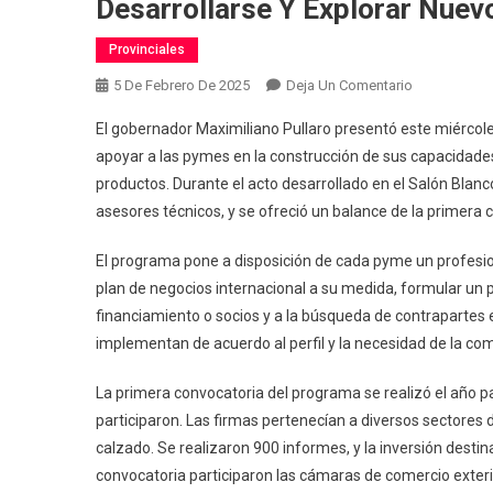
Desarrollarse Y Explorar Nue
Provinciales
En
5 De Febrero De 2025
Deja Un Comentario
Pullaro:
El gobernador Maximiliano Pullaro presentó este miércole
“Santa
apoyar a las pymes en la construcción de sus capacidades 
Fe
productos. Durante el acto desarrollado en el Salón Blan
Tiene
asesores técnicos, y se ofreció un balance de la primera 
Una
Capacidad
El programa pone a disposición de cada pyme un profesion
Única
Para
plan de negocios internacional a su medida, formular un p
Poder
financiamiento o socios y a la búsqueda de contrapartes e
Desarrollars
implementan de acuerdo al perfil y la necesidad de la co
Y
Explorar
La primera convocatoria del programa se realizó el año 
Nuevos
participaron. Las firmas pertenecían a diversos sectores 
Mercados”
calzado. Se realizaron 900 informes, y la inversión destin
convocatoria participaron las cámaras de comercio exterio