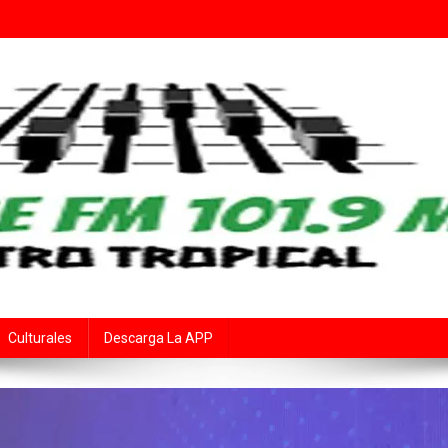
Fe
rte Audiovisual Declarado de Interés Provincial por la Cámara de Diput
Culturales
Descarga La APP