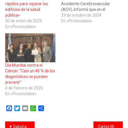
Accidente Cerebrovascular
rápidos para reparar los
(ACV), informó que en el
edificios de la salud
año 2023 hubo
29 de octubre de 2024
pública»
aproximadamente 800
En «Provinciales»
30 de enero de 2025
consultas por accidente
En «Provinciales»
cerebrovascular en la salud
pública provincial, tanto
isquémico como
hemorrágico; y en lo que va
del año 2024,…
Día Mundial contra el
Cáncer: “Casi un 40 % de los
diagnósticos se pueden
prevenir”
4 de febrero de 2025
En «Provinciales»
Facebook
Twitter
Email
WhatsApp
Compartir
Navegación
Salud avanza en estrategias para prevenir situaciones de violencia en las Guardias de hospitales
Carlos Maslatón sobre los precios: “Vamos a ser récord histórico por lo caro en dólares que estamos”