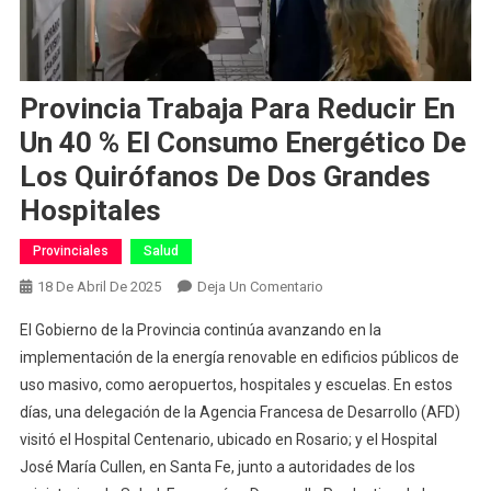
Provincia Trabaja Para Reducir En
Un 40 % El Consumo Energético De
Los Quirófanos De Dos Grandes
Hospitales
Provinciales
Salud
En
18 De Abril De 2025
Deja Un Comentario
Provincia
El Gobierno de la Provincia continúa avanzando en la
Trabaja
implementación de la energía renovable en edificios públicos de
Para
uso masivo, como aeropuertos, hospitales y escuelas. En estos
Reducir
días, una delegación de la Agencia Francesa de Desarrollo (AFD)
En
Un
visitó el Hospital Centenario, ubicado en Rosario; y el Hospital
40
José María Cullen, en Santa Fe, junto a autoridades de los
%