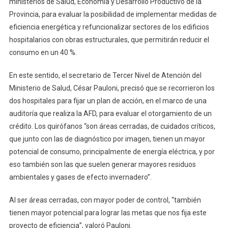
ministerios de Salud, Economía y Desarrollo Productivo de la
El
Provincia, para evaluar la posibilidad de implementar medidas de
Consumo
eficiencia energética y refuncionalizar sectores de los edificios
Energético
hospitalarios con obras estructurales, que permitirán reducir el
De
consumo en un 40 %.
Los
Quirófanos
En este sentido, el secretario de Tercer Nivel de Atención del
De
Ministerio de Salud, César Pauloni, precisó que se recorrieron los
Dos
dos hospitales para fijar un plan de acción, en el marco de una
Grandes
auditoría que realiza la AFD, para evaluar el otorgamiento de un
Hospitales
crédito. Los quirófanos “son áreas cerradas, de cuidados críticos,
que junto con las de diagnóstico por imagen, tienen un mayor
potencial de consumo, principalmente de energía eléctrica, y por
eso también son las que suelen generar mayores residuos
ambientales y gases de efecto invernadero”.
Al ser áreas cerradas, con mayor poder de control, “también
tienen mayor potencial para lograr las metas que nos fija este
proyecto de eficiencia”, valoró Pauloni.