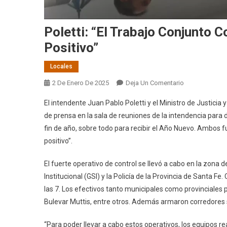
Poletti: “El Trabajo Conjunto 
Positivo”
Locales
En
2 De Enero De 2025
Deja Un Comentario
Poletti:
El intendente Juan Pablo Poletti y el Ministro de Justicia
“El
de prensa en la sala de reuniones de la intendencia para d
Trabajo
fin de año, sobre todo para recibir el Año Nuevo. Ambos 
Conjunto
positivo”.
Con
Provincia
El fuerte operativo de control se llevó a cabo en la zona
Arrojó
Un
Institucional (GSI) y la Policía de la Provincia de Santa Fe
Saldo
las 7. Los efectivos tanto municipales como provinciales p
Muy
Bulevar Muttis, entre otros. Además armaron corredores s
Positivo”
“Para poder llevar a cabo estos operativos, los equipos r