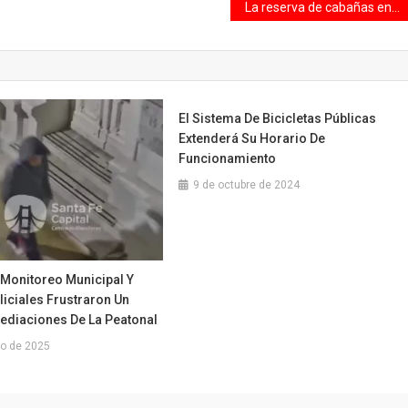
La reserva de cabañas en la costa santafesina viene «lenta» y con consultas sobre la marcha
El Sistema De Bicicletas Públicas
Extenderá Su Horario De
Funcionamiento
9 de octubre de 2024
 Monitoreo Municipal Y
liciales Frustraron Un
ediaciones De La Peatonal
to de 2025