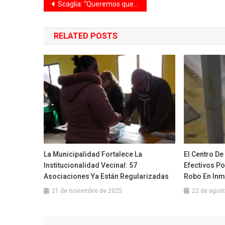
Navegación
Scaglia: “Queremos que todos los chicos y chicas disfruten de una propuesta recreativa y educativa”
de
RELATED POSTS
entradas
La Municipalidad Fortalece La
El Centro De
Institucionalidad Vecinal: 57
Efectivos Po
Asociaciones Ya Están Regularizadas
Robo En Inm
21 de noviembre de 2025
22 de agos