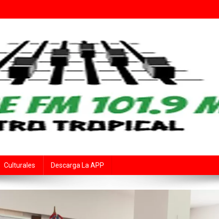
Fe
rte Audiovisual Declarado de Interés Provincial por la Cámara de Diput
Culturales
Descarga La APP