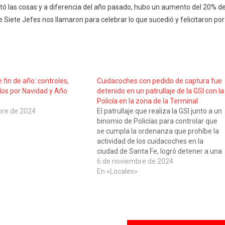
ilitó las cosas y a diferencia del año pasado, hubo un aumento del 20% d
e Siete Jefes nos llamaron para celebrar lo que sucedió y felicitaron por
 fin de año: controles,
Cuidacoches con pedido de captura fue
íos por Navidad y Año
detenido en un patrullaje de la GSI con la
Policía en la zona de la Terminal
bre de 2024
El patrullaje que realiza la GSI junto a un
binomio de Policías para controlar que
se cumpla la ordenanza que prohíbe la
actividad de los cuidacoches en la
ciudad de Santa Fe, logró detener a una
persona que tenía pedido de captura. El
6 de noviembre de 2024
hombre, de 32 años, se encontraba
En «Locales»
ejerciendo…