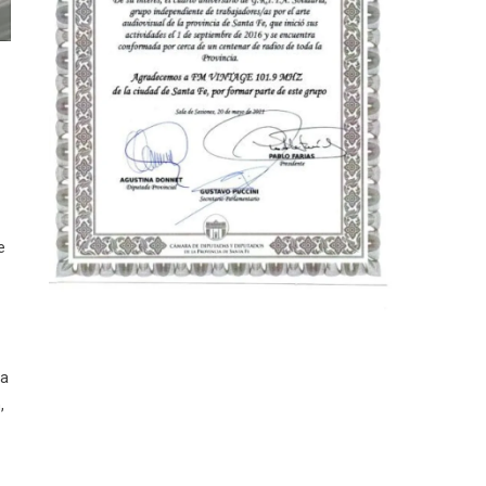
e
 a
,