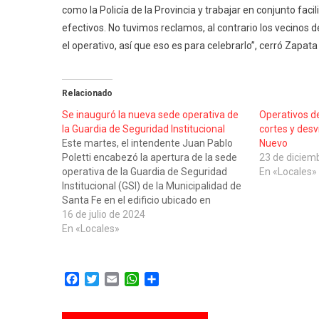
como la Policía de la Provincia y trabajar en conjunto fac
efectivos. No tuvimos reclamos, al contrario los vecinos d
el operativo, así que eso es para celebrarlo”, cerró Zapata
Relacionado
Se inauguró la nueva sede operativa de
Operativos de
la Guardia de Seguridad Institucional
cortes y desv
Este martes, el intendente Juan Pablo
Nuevo
Poletti encabezó la apertura de la sede
23 de diciem
operativa de la Guardia de Seguridad
En «Locales»
Institucional (GSI) de la Municipalidad de
Santa Fe en el edificio ubicado en
Iturraspe 4500, en barrio Barranquitas.
16 de julio de 2024
Se trata de una primera etapa de
En «Locales»
trabajo en el marco del programa…
Facebook
Twitter
Email
WhatsApp
Compartir