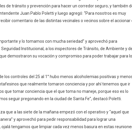
roles de tránsito y prevención para hacer un corredor seguro; y también d
l intendente Juan Pablo Poletti y luego agregó: “Para nosotros es muy
recibir comentario de las distintas vecinales o vecinos sobre el accionar 
importante y lo tomamos con mucha seriedad” y aprovechó para
 Seguridad Institucional, a los inspectores de Tránsito, de Ambiente y d
ial que demostraron su vocación y compromiso para poder trabajar para l
los controles del 25 al 1° hubo menos alcoholemias positivas y meno
antafesinos que realmente tomaron conciencia y por ahí tenemos que ir
os que tomar conciencia que el que toma no maneje, porque eso es lo
mos seguir pregonando en la ciudad de Santa Fe”, destacó Poletti.
ieza que a las siete de la mañana empezó con el operativo y “aquel que
tanera” y aprovechó para pedir responsabilidad para lograr una
al, ojalá tengamos que limpiar cada vez menos basura en estas reunione