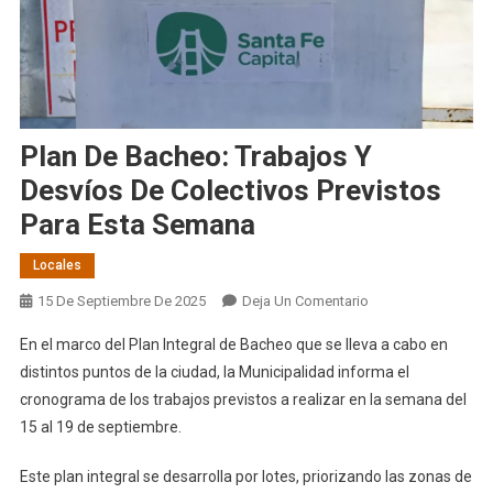
Plan De Bacheo: Trabajos Y
Desvíos De Colectivos Previstos
Para Esta Semana
Locales
En
15 De Septiembre De 2025
Deja Un Comentario
Plan
En el marco del Plan Integral de Bacheo que se lleva a cabo en
De
distintos puntos de la ciudad, la Municipalidad informa el
Bacheo:
cronograma de los trabajos previstos a realizar en la semana del
Trabajos
15 al 19 de septiembre.
Y
Desvíos
Este plan integral se desarrolla por lotes, priorizando las zonas de
De