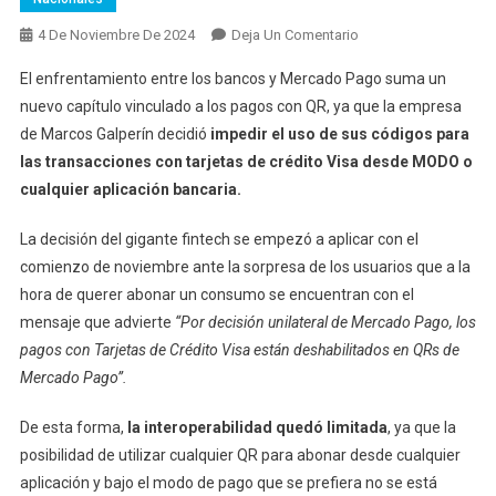
En
4 De Noviembre De 2024
Deja Un Comentario
Pagos
El enfrentamiento entre los bancos y Mercado Pago suma un
Con
nuevo capítulo vinculado a los pagos con QR, ya que la empresa
QR:
de Marcos Galperín decidió
impedir el uso de sus códigos para
Los
las transacciones con tarjetas de crédito Visa desde MODO o
Bancos
Y
cualquier aplicación bancaria.
Mercado
Pago
La decisión del gigante fintech se empezó a aplicar con el
Se
comienzo de noviembre ante la sorpresa de los usuarios que a la
Volvieron
hora de querer abonar un consumo se encuentran con el
A
mensaje que advierte
“Por decisión unilateral de Mercado Pago, los
Enfrentar
pagos con Tarjetas de Crédito Visa están deshabilitados en QRs de
Y
Mercado Pago”.
La
Interoperabilidad
De esta forma,
la interoperabilidad quedó limitada
, ya que la
Quedó
posibilidad de utilizar cualquier QR para abonar desde cualquier
Limitada
aplicación y bajo el modo de pago que se prefiera no se está