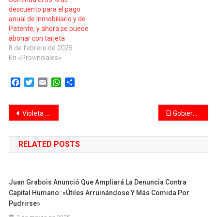
descuento para el pago
anual de Inmobiliario y de
Patente, y ahora se puede
abonar con tarjeta
8 de febrero de 2025
En «Provinciales»
Facebook
Twitter
Email
WhatsApp
Compartir
Navegación
Violeta Quiroz repudió fuertemente los dichos de Milei sobre Raúl Alfonsín
El Gobierno acelera las privatizaciones y se reabre debate, ¿cuáles experimentaron superávit?
de
RELATED POSTS
entradas
Juan Grabois Anunció Que Ampliará La Denuncia Contra
Capital Humano: «Útiles Arruinándose Y Más Comida Por
Pudrirse»