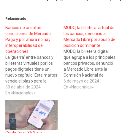
Relacionado
Bancos no aceptan
MODO, la billetera virtual de
condiciones de Mercado
los bancos, denunció a
Pago y por ahora no hay
Mercado Libre por abuso de
interoperabilidad de
posición dominante
operaciones
MODO, la billetera digital
La ‘guerra’ entre bancos y
que agrupa a los principales
billeteras virtuales por los
bancos privados, denunció
pagos digitales tiene un
a Mercado Libre ante la
nuevo capítulo. Este martes
Comisión Nacional de
vencía el plazo para la
Defensa de la Competencia
6 de mayo de 2024
entrada en vigencia de dos
30 de abril de 2024
por abuso exclusorio de
En «Nacionales»
normativas clave para el
En «Nacionales»
posición dominante en
mundo de los pagos
perjuicio de consumidores,
digitales. Pero la vieja
comercios y otros actores
rivalidad entre los bancos y
del mercado. En la denuncia
la billetera Mercado
presentada ante la CNDC,
Pago hace que esas
MODO aporta un gran…
medidas sean puestas en…
Continúa el 35 % de