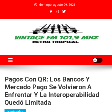
Saltar
domingo, agosto 09, 2026
al
contenido
Fm Vintage 101.9 Santa Fe
Adherida al Grupo Independiente de Trabajadores por el Arte
Audiovisual Declarado de Interés Provincial por la Cámara de
Diputados de Santa Fe
Pagos Con QR: Los Bancos Y
Mercado Pago Se Volvieron A
Enfrentar Y La Interoperabilidad
Quedó Limitada
Nacionales