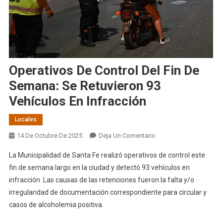
Operativos De Control Del Fin De
Semana: Se Retuvieron 93
Vehículos En Infracción
Locales
En
14 De Octubre De 2025
Deja Un Comentario
Operativos
La Municipalidad de Santa Fe realizó operativos de control este
De
fin de semana largo en la ciudad y detectó 93 vehículos en
Control
infracción. Las causas de las retenciones fueron la falta y/o
Del
irregularidad de documentación correspondiente para circular y
Fin
De
casos de alcoholemia positiva.
Semana: