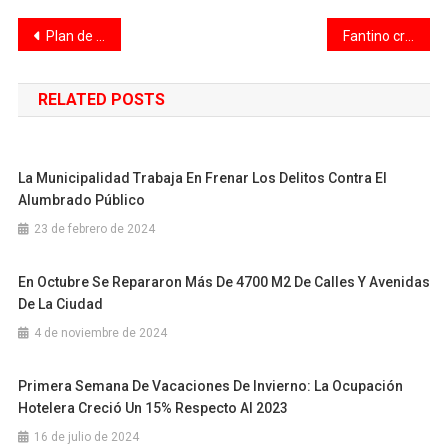
Navegación
Plan de bacheo: trabajos y desvíos de colectivos previstos para esta semana
Fantino cruzó a Javier Milei: “No uses la palabra esfuerzo porque no estás haciendo ninguno”
de
RELATED POSTS
entradas
La Municipalidad Trabaja En Frenar Los Delitos Contra El
Alumbrado Público
23 de febrero de 2024
En Octubre Se Repararon Más De 4700 M2 De Calles Y Avenidas
De La Ciudad
4 de noviembre de 2024
Primera Semana De Vacaciones De Invierno: La Ocupación
Hotelera Creció Un 15% Respecto Al 2023
16 de julio de 2024