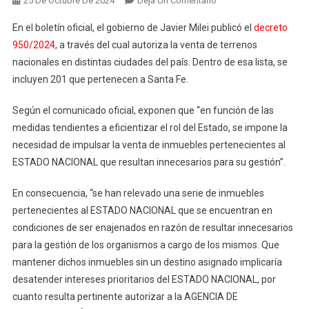
25 De Octubre De 2024
Deja Un Comentario
Nación
En el boletín oficial, el gobierno de Javier Milei publicó el
decreto
Pone
950/2024
, a través del cual autoriza la venta de terrenos
A
nacionales en distintas ciudades del país. Dentro de esa lista, se
La
incluyen 201 que pertenecen a Santa Fe.
Venta
201
Según el comunicado oficial, exponen que “en función de las
Terrenos
En
medidas tendientes a eficientizar el rol del Estado, se impone la
El
necesidad de impulsar la venta de inmuebles pertenecientes al
Noreste
ESTADO NACIONAL que resultan innecesarios para su gestión”.
De
Santa
En consecuencia, “se han relevado una serie de inmuebles
Fe
pertenecientes al ESTADO NACIONAL que se encuentran en
condiciones de ser enajenados en razón de resultar innecesarios
para la gestión de los organismos a cargo de los mismos. Que
mantener dichos inmuebles sin un destino asignado implicaría
desatender intereses prioritarios del ESTADO NACIONAL, por
cuanto resulta pertinente autorizar a la AGENCIA DE