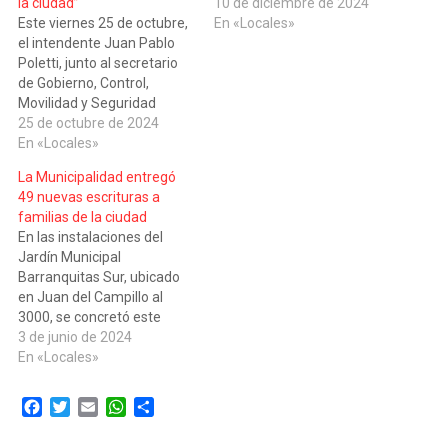
la ciudad”
10 de diciembre de 2024
Este viernes 25 de octubre,
En «Locales»
el intendente Juan Pablo
Poletti, junto al secretario
de Gobierno, Control,
Movilidad y Seguridad
Ciudadana, Sebastián
25 de octubre de 2024
Mastropaolo y el Secretario
En «Locales»
General, Alejandro
La Municipalidad entregó
Boscarol, se reunió con el
49 nuevas escrituras a
presidente de la Agencia de
familias de la ciudad
Administración de Bienes
En las instalaciones del
del Estado (ABBE), Nicolas
Jardín Municipal
Pakgojz, para avanzar en
Barranquitas Sur, ubicado
un proyecto…
en Juan del Campillo al
3000, se concretó este
lunes un nuevo acto de
3 de junio de 2024
entrega de escrituras. Se
En «Locales»
trata de 49 títulos
dominiales que de manera
Facebook
Twitter
Email
WhatsApp
Compartir
gratuita, se pusieron en
manos de familias