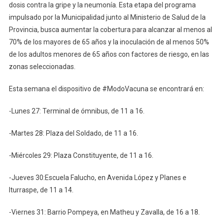
Itinerante
dosis contra la gripe y la neumonía. Esta etapa del programa
De
impulsado por la Municipalidad junto al Ministerio de Salud de la
Vacunación
Provincia, busca aumentar la cobertura para alcanzar al menos al
70% de los mayores de 65 años y la inoculación de al menos 50%
de los adultos menores de 65 años con factores de riesgo, en las
zonas seleccionadas.
Esta semana el dispositivo de #ModoVacuna se encontrará en:
-Lunes 27: Terminal de ómnibus, de 11 a 16.
-Martes 28: Plaza del Soldado, de 11 a 16.
-Miércoles 29: Plaza Constituyente, de 11 a 16.
-Jueves 30:Escuela Falucho, en Avenida López y Planes e
Iturraspe, de 11 a 14.
-Viernes 31: Barrio Pompeya, en Matheu y Zavalla, de 16 a 18.