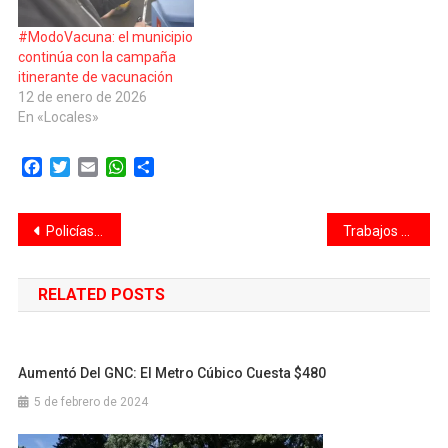
#ModoVacuna: el municipio
continúa con la campaña
itinerante de vacunación
12 de enero de 2026
En «Locales»
Facebook
Twitter
Email
WhatsApp
Compartir
Navegación
Policías asistieron a una embarazada que dio a luz en Aguado y Moseñor Zazpe
Trabajos de bacheo en la Rotonda de la Mujer: habrá cortes y desvíos de tránsito en la zona
de
RELATED POSTS
entradas
Aumentó Del GNC: El Metro Cúbico Cuesta $480
5 de febrero de 2024