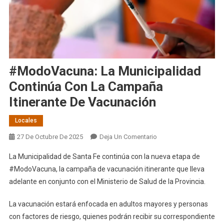
#ModoVacuna: La Municipalidad
Continúa Con La Campaña
Itinerante De Vacunación
Locales
En
27 De Octubre De 2025
Deja Un Comentario
#ModoVacuna:
La Municipalidad de Santa Fe continúa con la nueva etapa de
La
#ModoVacuna, la campaña de vacunación itinerante que lleva
Municipalidad
adelante en conjunto con el Ministerio de Salud de la Provincia.
Continúa
Con
La vacunación estará enfocada en adultos mayores y personas
La
con factores de riesgo, quienes podrán recibir su correspondiente
Campaña