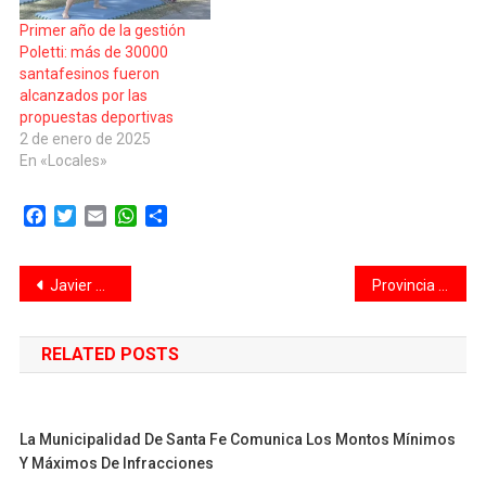
Primer año de la gestión
Poletti: más de 30000
santafesinos fueron
alcanzados por las
propuestas deportivas
2 de enero de 2025
En «Locales»
Facebook
Twitter
Email
WhatsApp
Compartir
Navegación
Javier Milei en Davos, sobre la homosexualidad: “En sus versiones más extremas, la ideología de género constituye lisa y llanamente abuso infantil”
Provincia compactó 12.295 vehículos abandonados en 7 meses
de
RELATED POSTS
entradas
La Municipalidad De Santa Fe Comunica Los Montos Mínimos
Y Máximos De Infracciones