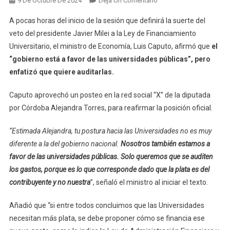
9 De Octubre De 2024
Deja Un Comentario
Luis
A pocas horas del inicio de la sesión que definirá la suerte del
Caputo:
veto del presidente Javier Milei a la Ley de Financiamiento
“No
Universitario, el ministro de Economía, Luis Caputo, afirmó que
el
Queremos
“gobierno está a favor de las universidades públicas”, pero
Cerrar
Universidades,
enfatizó que quiere auditarlas.
Queremos
Que
Caputo aprovechó un posteo en la red social “X” de la diputada
Se
por Córdoba Alejandra Torres, para reafirmar la posición oficial.
Auditen”
“Estimada Alejandra, tu postura hacia las Universidades no es muy
diferente a la del gobierno nacional.
Nosotros también estamos a
favor de las universidades públicas. Solo queremos que se auditen
los gastos, porque es lo que corresponde dado que la plata es del
contribuyente y no nuestra
”, señaló el ministro al iniciar el texto.
Añadió que “si entre todos concluimos que las Universidades
necesitan más plata, se debe proponer cómo se financia ese