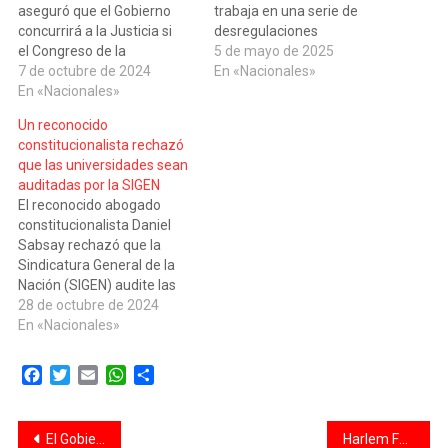
aseguró que el Gobierno
trabaja en una serie de
concurrirá a la Justicia si
desregulaciones
el Congreso de la
para facilitar el uso de
5 de mayo de 2025
Nación logra revertir el veto
7 de octubre de 2024
dólares para gastos
En «Nacionales»
a la Ley de Financiamiento
En «Nacionales»
domésticos sin que se
Universitario. "Están
deban dar explicaciones
Un reconocido
presentando un gasto sin
sobre el origen de los
constitucionalista rechazó
contrapartida", se quejó el
fondos. “Lo que vamos a
que las universidades sean
titular del Palacio de
hacer más es que la gente
auditadas por la SIGEN
Hacienda. En declaraciones
esté más proclive a sacar…
El reconocido abogado
al canal LN+, Caputo
constitucionalista Daniel
sostuvo que si el
Sabsay rechazó que la
Congreso…
Sindicatura General de la
Nación (SIGEN) audite las
universidades nacionales al
28 de octubre de 2024
argumentar que que el
En «Nacionales»
organismo depende del
Poder Ejecutivo y su
Facebook
Twitter
Email
WhatsApp
Compartir
intromisión en las cuentas
de las altas casas de
estudio “afecta su
Navegación
El Gobierno extendió el plazo a las prepagas para que se adapten a las nuevas medidas
Harlem Festival: habrá un operativo con la GSI para controlar la presencia de los cuidacoches
autonomía”. Para el