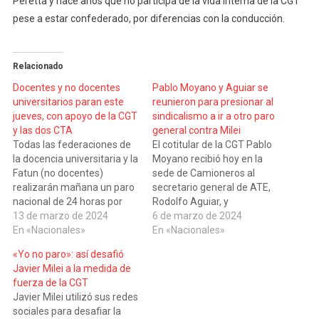
Peretta y hace años que no participa de la vida interna de la CGT
pese a estar confederado, por diferencias con la conducción.
Relacionado
Docentes y no docentes
Pablo Moyano y Aguiar se
universitarios paran este
reunieron para presionar al
jueves, con apoyo de la CGT
sindicalismo a ir a otro paro
y las dos CTA
general contra Milei
Todas las federaciones de
El cotitular de la CGT Pablo
la docencia universitaria y la
Moyano recibió hoy en la
Fatun (no docentes)
sede de Camioneros al
realizarán mañana un paro
secretario general de ATE,
nacional de 24 horas por
Rodolfo Aguiar, y
"una recomposición salarial
13 de marzo de 2024
ambos coincidieron en la
6 de marzo de 2024
urgente y en defensa de la
En «Nacionales»
necesidad de "avanzar
En «Nacionales»
universidad estatal, pública,
hacia una nueva huelga
«Yo no paro»: así desafió
gratuita y laica". Los
general" contra la gestión
Javier Milei a la medida de
referentes del sector
de Javier Milei. En el
fuerza de la CGT
confirmaron la medida en
encuentro entre ambos, se
Javier Milei utilizó sus redes
una conferencia de prensa
habló tender líneas de
sociales para desafiar la
en la sede…
diálogo "entre los distintos…