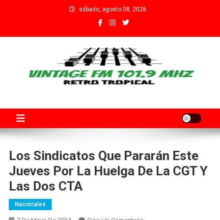
Saltar
sábado, agosto 08, 2026
al
contenido
Fm Vintage 101.9 Santa Fe
Adherida al Grupo Independiente de Trabajadores por el Arte
Audiovisual Declarado de Interés Provincial por la Cámara de
Diputados de Santa Fe
Los Sindicatos Que Pararán Este
Jueves Por La Huelga De La CGT Y
Las Dos CTA
Nacionales
En