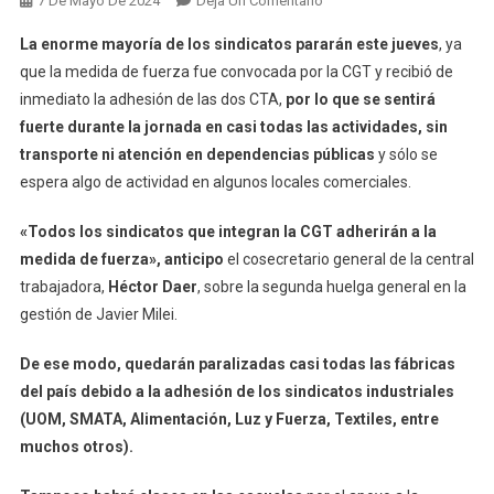
7 De Mayo De 2024
Deja Un Comentario
Los
La enorme mayoría de los
sindicatos pararán este jueves
, ya
Sindicatos
que la medida de fuerza fue convocada por la CGT y recibió de
Que
inmediato la adhesión de las dos CTA,
por lo que se sentirá
Pararán
fuerte durante la jornada en casi todas las actividades, sin
Este
Jueves
transporte ni atención en dependencias públicas
y sólo se
Por
espera algo de actividad en algunos locales comerciales.
La
Huelga
«Todos los sindicatos que integran la CGT adherirán a la
De
medida de fuerza», anticipo
el cosecretario general de la central
La
trabajadora,
Héctor Daer
, sobre la segunda huelga general en la
CGT
gestión de Javier Milei.
Y
Las
De ese modo, quedarán paralizadas casi todas las fábricas
Dos
del país debido a la adhesión de los sindicatos industriales
CTA
(UOM, SMATA, Alimentación, Luz y Fuerza, Textiles, entre
muchos otros).