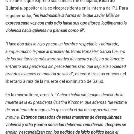
Otro de los que expresó sus críticas fue el riojano,
Ricardo
Quintela
, opositor a la ex vicepresidenta en la interna del PJ. Para
el gobernador,
“es inadmisible la forma en la que Javier Milei se
expresa cada vez con más odio hacia sus opositores, legitimando la
violencia hacia quienes no piensan como él”.
“
Hace dos días lo hizo ya con un hombre respetable y admirado,
aunque mucho le pese al presidente, Ginés González García fue uno
de los sanitaristas más importantes de nuestro país, no solamente
enfrentó una pandemia sin precedentes sino que dejó a la sociedad
grandes avances en materia de salud”
, aseveró tras las críticas del
libertario a raíz de la muerte del exministro de Salud.
En la misma línea, amplió: “
Y ahora habla sin tapujos deseando la
muerte de la ex presidenta Cristina Kirchner, que además fue víctima
de un intento de magnicidio que hasta el día de hoy permanece
impune.
Estamos cansados de estas muestras de desequilibrada
violencia y odio y como sociedad debemos repudiarlas. Después se
enojan y escandalizan con los pedidos de juicio político hacia el