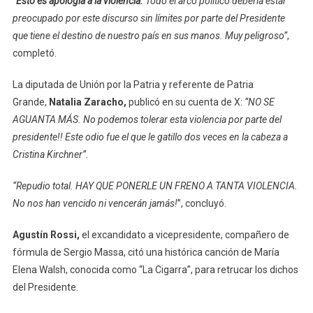
“
Esto es apología a la violencia.
Todo el arco político debería estar
preocupado por este discurso sin límites por parte del Presidente
que tiene el destino de nuestro país en sus manos. Muy peligroso”
,
completó.
La diputada de Unión por la Patria y referente de Patria
Grande,
Natalia Zaracho,
publicó en su cuenta de X:
“NO SE
AGUANTA MÁS. No podemos tolerar esta violencia por parte del
presidente!! Este odio fue el que le gatillo dos veces en la cabeza a
Cristina Kirchner”.
“Repudio total. HAY QUE PONERLE UN FRENO A TANTA VIOLENCIA.
No nos han vencido ni vencerán jamás!
”, concluyó.
Agustín Rossi,
el excandidato a vicepresidente, compañero de
fórmula de Sergio Massa, citó una histórica canción de María
Elena Walsh, conocida como “La Cigarra”, para retrucar los dichos
del Presidente.