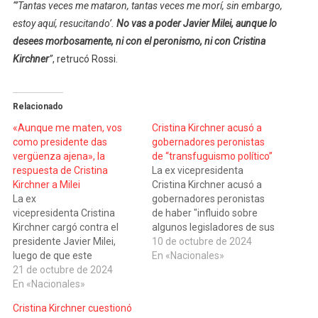
“’Tantas veces me mataron, tantas veces me morí, sin embargo,
estoy aquí, resucitando’.
No vas a poder ⁦Javier Milei, aunque lo
desees morbosamente, ni con el peronismo, ni con ⁦Cristina
Kirchner
”
, retrucó Rossi.
Relacionado
«Aunque me maten, vos
Cristina Kirchner acusó a
como presidente das
gobernadores peronistas
vergüenza ajena», la
de “transfuguismo político”
respuesta de Cristina
La ex vicepresidenta
Kirchner a Milei
Cristina Kirchner acusó a
La ex
gobernadores peronistas
vicepresidenta Cristina
de haber "influido sobre
Kirchner cargó contra el
algunos legisladores de sus
presidente Javier Milei,
provincias, para plegarse a
10 de octubre de 2024
luego de que este
la estrategia de apoyo al
En «Nacionales»
asegurara que busca
21 de octubre de 2024
veto de Javier Milei". En un
“meterle el último clavo al
En «Nacionales»
extenso mensaje que
cajón del kirchnerismo, con
difundió en las redes
Cristina Kirchner cuestionó
Cristina Kirchner
sociales al que tituló “El