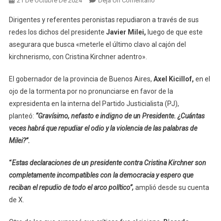
21 De Octubre De 2024
Deja Un Comentario
La
Dirigentes y referentes peronistas repudiaron a través de sus
Reacción
redes los dichos del presidente
Javier Milei,
luego de que este
Del
asegurara que busca «meterle el último clavo al cajón del
Peronismo
kirchnerismo, con Cristina Kirchner adentro».
Contra
Los
El gobernador de la provincia de Buenos Aires,
Axel Kicillof,
en el
Dichos
De
ojo de la tormenta por no pronunciarse en favor de la
Milei
expresidenta en la interna del Partido Justicialista (PJ),
Sobre
planteó:
“Gravísimo, nefasto e indigno de un Presidente. ¿Cuántas
Cristina
veces habrá que repudiar el odio y la violencia de las palabras de
Kirchner
Milei?”.
“
Estas declaraciones de un presidente contra Cristina Kirchner son
completamente incompatibles con la democracia y espero que
reciban el repudio de todo el arco político”,
amplió desde su cuenta
de X.