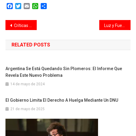
Facebook
Twitter
Email
WhatsApp
Compartir
Navegación
Críticas a Poletti por el transporte: «No puede ser que solo anuncie aumentos»
Luz y Fuerza le pide diálogo al gobierno para «superar diferencias» y asegura: «No poseemos privilegios»
de
RELATED POSTS
entradas
Argentina Se Está Quedando Sin Plomeros: El Informe Que
Revela Este Nuevo Problema
14 de mayo de 2024
El Gobierno Limita El Derecho A Huelga Mediante Un DNU
21 de mayo de 2025