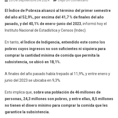
26 De Septiembre De 2024
Deja Un Comentario
La
El Índice de Pobreza alcanzó al término del primer semestre
Pobreza
del año al 52,9%, por encima del 41,7 % de finales del año
Aumentó
pasado, y del 40,1% de enero-junio del 2023
, informó hoy el
Al
Instituto Nacional de Estadística y Censos (Indec).
52,9%
Y
En tanto,
el Índice de Indigencia, entendido este como los
Afecta
A
pobres cuyos ingresos no son suficientes ni siquiera para
Más
comprar la cantidad mínima de comida que permita la
De
subsistencia, se ubicó en 18,1%.
24
Millones
A finales del año pasado había trepado al 11,9%, y entre enero y
De
junio del 2023 se ubicaba en 9,3%.
Argentinos
Esto implica que,
sobre una población de 46 millones de
personas, 24,3 millones son pobres, y entre ellas, 8,5 millones
no tienen el dinero mínimo para comprar la comida que les
garantice la subsistencia.