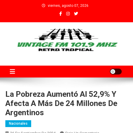
Saltar
viernes, agosto 07, 2026
al
contenido
Fm Vintage 101.9 Santa Fe
Adherida al Grupo Independiente de Trabajadores por el Arte
Audiovisual Declarado de Interés Provincial por la Cámara de
Diputados de Santa Fe
La Pobreza Aumentó Al 52,9% Y
Afecta A Más De 24 Millones De
Argentinos
Nacionales
En