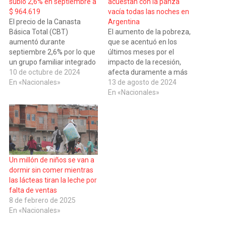
subió 2,6% en septiembre a
acuestan con la panza
$ 964.619
vacía todas las noches en
El precio de la Canasta
Argentina
Básica Total (CBT)
El aumento de la pobreza,
aumentó durante
que se acentuó en los
septiembre 2,6% por lo que
últimos meses por el
un grupo familiar integrado
impacto de la recesión,
por una pareja con dos
10 de octubre de 2024
afecta duramente a más
hijos, necesitó de $ 964.619
En «Nacionales»
de 1.000.000 de chicos
13 de agosto de 2024
para comprar la comida
argentinos, quienes se ven
En «Nacionales»
indispensable,
imposibilitados de recibir
indumentaria y transporte,
las cuatro comidas diarias y
y no caiga en la pobreza,
se acuestan con la panza
informó hoy el Instituto
vacía todas las noches,
Nacional de Estadística…
según reveló un informe…
Un millón de niños se van a
dormir sin comer mientras
las lácteas tiran la leche por
falta de ventas
8 de febrero de 2025
En «Nacionales»