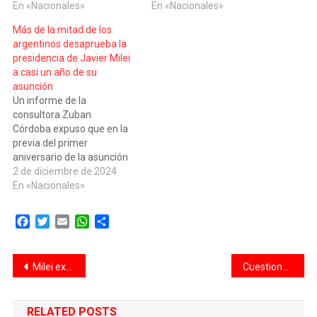
En «Nacionales»
En «Nacionales»
Más de la mitad de los
argentinos desaprueba la
presidencia de Javier Milei
a casi un año de su
asunción
Un informe de la
consultora Zuban
Córdoba expuso que en la
previa del primer
aniversario de la asunción
presidencial de Javier Milei,
2 de diciembre de 2024
que se cumplirá el 10 de
En «Nacionales»
diciembre, más de la mitad
de los argentinos
Facebook
Twitter
Email
WhatsApp
Compartir
desaprueba la gestión del
Gobierno. El relevamiento,
basado en una muestra de
Navegación
Milei expondrá sobre el Presupuesto 2025 el domingo en el Congreso por cadena nacional
Cuestionan a Karina y Santiago por la caída del rating en el mensaje de Milei: «Fracaso total»
1.800 casos, advirtió que el
52,7% de…
de
RELATED POSTS