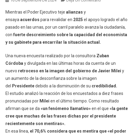
16 De Septiembre De 2024
Deja Un Comentario
La
Mientras el Poder Ejecutivo teje
alianzas
y
Imagen
ensaya
acuerdos
para revalidar en
2025
el apoyo logrado el año
De
pasado en las urnas, por un carril paralelo avanza la ciudadanía,
Javier
con
fuerte descreimiento sobre la capacidad del economista
Milei
Sigue
y su gabinete para encarrilar la situación actual.
En
Caída:
Una nueva encuesta realizado por la consultora
Zuban
El
Córdoba
y divulgada en las últimas horas da cuenta de un
57,3%
nuevo
retroceso en la imagen del gobierno de Javier Milei
y
Desaprueba
un aumento de la desconfianza sobre la imagen
Su
del
Presidente
debido a la disminución de su
credibilidad.
Gestión
El estudio analizó la reacción de los encuestados a diez frases
pronunciadas por
Milei
en el último tiempo. Como resultado
afirman que se da
«un fenómeno llamativo»
en el que
«la gente
cree que muchas de las frases dichas por el presidente
recientemente son mentiras».
En esa línea,
el 70,6% considera que es mentira que «el poder