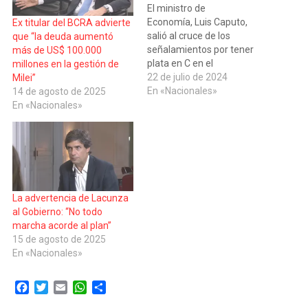
El ministro de
Economía, Luis Caputo,
Ex titular del BCRA advierte
salió al cruce de los
que “la deuda aumentó
señalamientos por tener
más de US$ 100.000
plata en C en el
millones en la gestión de
exterior asegurando que es
22 de julio de 2024
Milei”
fruto del trabajo en el
En «Nacionales»
14 de agosto de 2025
sector privado y que la tiene
En «Nacionales»
declarada debidamente.
Las críticas al titular del
Palacio de Hacienda sobre
las cuentas en dólares que
declaró tener…
La advertencia de Lacunza
al Gobierno: “No todo
marcha acorde al plan”
15 de agosto de 2025
En «Nacionales»
Facebook
Twitter
Email
WhatsApp
Compartir