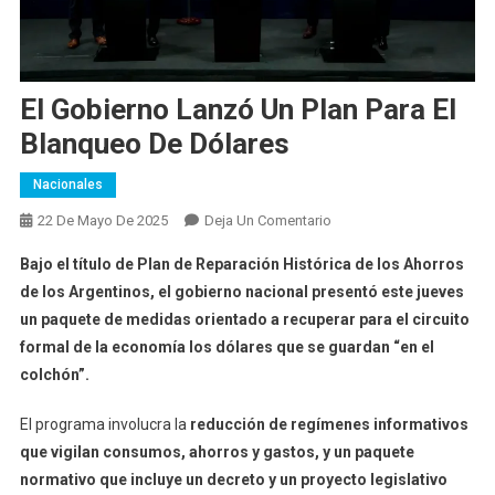
El Gobierno Lanzó Un Plan Para El
Blanqueo De Dólares
Nacionales
En
22 De Mayo De 2025
Deja Un Comentario
El
Bajo el título de Plan de Reparación Histórica de los Ahorros
Gobierno
de los Argentinos, el gobierno nacional presentó este jueves
Lanzó
un paquete de medidas orientado a recuperar para el circuito
Un
formal de la economía los dólares que se guardan “en el
Plan
Para
colchón”.
El
Blanqueo
El programa involucra la
reducción de regímenes informativos
De
que vigilan consumos, ahorros y gastos, y un paquete
Dólares
normativo que incluye un decreto y un proyecto legislativo