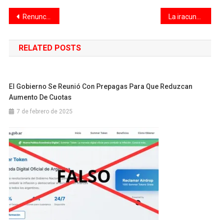
Navegación
Renunció la titular de la ANAC María Julia Cordero
La iracunda respuesta de Luis Caputo cuando le preguntaron si los funcionarios iban a traer dólares de afuera
de
RELATED POSTS
entradas
El Gobierno Se Reunió Con Prepagas Para Que Reduzcan
Aumento De Cuotas
7 de febrero de 2025