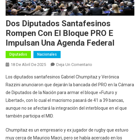
Dos Diputados Santafesinos
Rompen Con El Bloque PRO E
Impulsan Una Agenda Federal
Diputados
Nacionales
En
18 De Abril De 2025
Deja Un Comentario
Dos
Los diputados santafesinos Gabriel Chumpitaz y Verónica
Diputados
Razzini anunciaron que dejarán la bancada del PRO en la Cámara
Santafesinos
de Diputados de la Nación para armar el bloque «Futuro y
Rompen
Libertad», con lo cual el macrismo pasará de 41 a 39 bancas,
Con
El
aunque no se afectará la integración del interbloque en el que
Bloque
también participa el MID.
PRO
E
Chumpitaz es un empresario y ex jugador de rugby que estuvo
Impulsan
muy cerca de Mauricio Macri, pero se había acercado en los