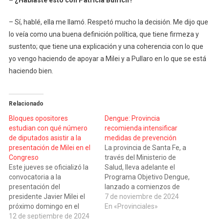
– ¿Hablaste esto con Patricia Bulrich?
– Sí, hablé, ella me llamó. Respetó mucho la decisión. Me dijo que
lo veía como una buena definición política, que tiene firmeza y
sustento; que tiene una explicación y una coherencia con lo que
yo vengo haciendo de apoyar a Milei y a Pullaro en lo que se está
haciendo bien.
Relacionado
Bloques opositores
Dengue: Provincia
estudian con qué número
recomienda intensificar
de diputados asistir a la
medidas de prevención
presentación de Milei en el
La provincia de Santa Fe, a
Congreso
través del Ministerio de
Este jueves se oficializó la
Salud, lleva adelante el
convocatoria a la
Programa Objetivo Dengue,
presentación del
lanzado a comienzos de
presidente Javier Milei el
agosto, con un abordaje
7 de noviembre de 2024
próximo domingo en el
interministerial. En este
En «Provinciales»
recinto de la Cámara de
12 de septiembre de 2024
marco, se recomienda a la