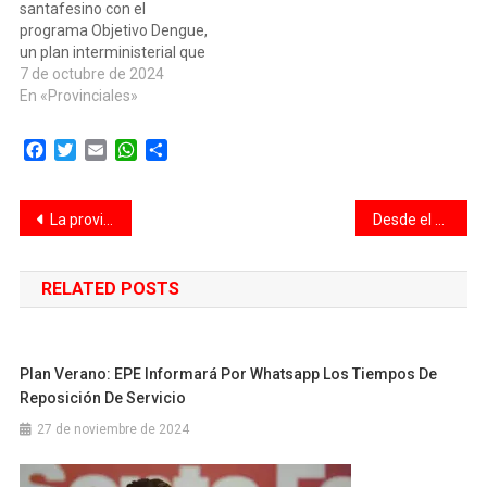
santafesino con el
programa Objetivo Dengue,
un plan interministerial que
apunta a abordar la
7 de octubre de 2024
problemática desde una
En «Provinciales»
mirada integral, trabajando
también en la prevención y
Facebook
Twitter
Email
WhatsApp
Compartir
la concientización de la
enfermedad. En ese
sentido, este lunes, la
Navegación
La provincia acredita los fondos de la Tarjeta Única de Ciudadanía
Desde el comienzo de año se regularizaron casi el 50% de los balcones gastronómicos
ministra de Salud, Silvia…
de
RELATED POSTS
entradas
Plan Verano: EPE Informará Por Whatsapp Los Tiempos De
Reposición De Servicio
27 de noviembre de 2024