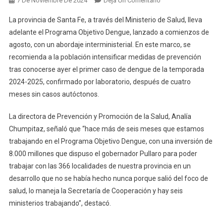
7 De Noviembre De 2024
Deja Un Comentario
Dengue:
La provincia de Santa Fe, a través del Ministerio de Salud, lleva
Provincia
adelante el Programa Objetivo Dengue, lanzado a comienzos de
Recomienda
agosto, con un abordaje interministerial. En este marco, se
Intensificar
recomienda a la población intensificar medidas de prevención
Medidas
De
tras conocerse ayer el primer caso de dengue de la temporada
Prevención
2024-2025, confirmado por laboratorio, después de cuatro
meses sin casos autóctonos.
La directora de Prevención y Promoción de la Salud, Analía
Chumpitaz, señaló que “hace más de seis meses que estamos
trabajando en el Programa Objetivo Dengue, con una inversión de
8.000 millones que dispuso el gobernador Pullaro para poder
trabajar con las 366 localidades de nuestra provincia en un
desarrollo que no se había hecho nunca porque salió del foco de
salud, lo maneja la Secretaría de Cooperación y hay seis
ministerios trabajando”, destacó.