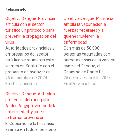
Relacionado
Objetivo Dengue: Provincia
Objetivo Dengue: Provincia
articula con el sector
amplía la vacunación a
turístico un protocolo para
fuerzas federales y a
prevenir la propagación del
quienes tuvieron la
virus
enfermedad
Autoridades provinciales y
Con más de 50.000
empresarios del sector
personas vacunadas con
turístico se reunieron este
primeras dosis de la vacuna
viernes en Santa Fe con el
contra el Dengue, el
propósito de avanzar en
Gobierno de Santa Fe
medidas que permitan
25 de octubre de 2024
anunció este lunes que
25 de noviembre de 2024
prevenir y reducir la
En «Provinciales»
amplía su estrategia de
En «Provinciales»
propagación del dengue
vacunación a integrantes
Objetivo Dengue: detectan
durante la temporada
de las fuerzas federales
presencia del mosquito
estival. En la Secretaría de
que participan en el Plan
Aedes Aegypti, vector de la
Turismo del Ministerio de
Bandera y a las personas
enfermedad, y piden
Desarrollo Productivo, en la
que se hayan infectado de…
extremar prevención
capital provincial, se
El Gobierno de la Provincia
constituyó…
avanza en todo el territorio