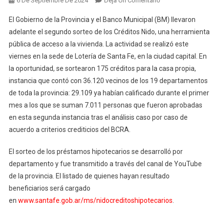
6 De Septiembre De 2024
Deja Un Comentario
Con
El Gobierno de la Provincia y el Banco Municipal (BM) llevaron
Más
adelante el segundo sorteo de los Créditos Nido, una herramienta
De
pública de acceso a la vivienda. La actividad se realizó este
36
viernes en la sede de Lotería de Santa Fe, en la ciudad capital. En
Mil
Inscriptos,
la oportunidad, se sortearon 175 créditos para la casa propia,
Provincia
instancia que contó con 36.120 vecinos de los 19 departamentos
Realizó
de toda la provincia: 29.109 ya habían calificado durante el primer
El
mes a los que se suman 7.011 personas que fueron aprobadas
Segundo
en esta segunda instancia tras el análisis caso por caso de
Sorteo
acuerdo a criterios crediticios del BCRA.
De
Créditos
El sorteo de los préstamos hipotecarios se desarrolló por
Nido
departamento y fue transmitido a través del canal de YouTube
de la provincia. El listado de quienes hayan resultado
beneficiarios será cargado
en
www.santafe.gob.ar/ms/nidocreditoshipotecarios
.