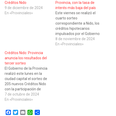
Créditos Nido
Provincia, con la tasa de
9 de diciembre de 2024
interés más baja del país
En «Provinciales»
Este viernes se realizó el
cuarto sorteo
correspondiente a Nido, los
créditos hipotecarios
impulsados por el Gobierno
de la Provincia y el Banco
8 de noviembre de 2024
Municipal (BM), que tienen
En «Provinciales»
la tasa de interés más baja
Créditos Nido: Provincia
del país. En esta nueva
anuncia los resultados del
instancia participación de
tercer sorteo
34.017 vecinos de los 19
El Gobierno de la Provincia
departamentos
realizó este lunes en la
santafesinos que
ciudad capital el sorteo de
accederán…
205 nuevos Créditos Nido
con la participación de
37.916 vecinos de los 19
7 de octubre de 2024
departamentos del
En «Provinciales»
territorio santafesino. El
acto se desarrolló en la
Facebook
Twitter
Email
WhatsApp
Compartir
sede de Lotería de Santa Fe