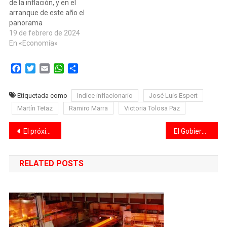
de la inflación, y en el
arranque de este año el
panorama
parece perjudicar aún más
19 de febrero de 2024
a los asalariados, con
En «Economía»
rubros en los que aún no
hubo ni una mínima
Facebook
Twitter
Email
WhatsApp
Compartir
recomposición porque el
sector patronal dice que no
sabe si estará en
Etiquetada como
Indice inflacionario
José Luis Espert
condiciones de…
Martín Tetaz
Ramiro Marra
Victoria Tolosa Paz
Navegación
El próximo fin de semana largo tendrá seis días: cuándo será
El Gobierno oficializó la designación de Scioli y confirmó que trabajará “ad honorem”
de
RELATED POSTS
entradas