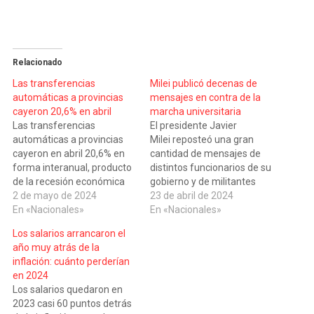
Relacionado
Las transferencias
Milei publicó decenas de
automáticas a provincias
mensajes en contra de la
cayeron 20,6% en abril
marcha universitaria
Las transferencias
El presidente Javier
automáticas a provincias
Milei reposteó una gran
cayeron en abril 20,6% en
cantidad de mensajes de
forma interanual, producto
distintos funcionarios de su
de la recesión económica
gobierno y de militantes
que afectó los recursos
2 de mayo de 2024
libertarios que apuntaron
23 de abril de 2024
coparticipables. El total de
En «Nacionales»
contra la Marcha Federal
En «Nacionales»
recursos enviados al
Universitaria. Antes de que
Los salarios arrancaron el
interior y a la Ciudad de
los participantes
año muy atrás de la
Buenos Aires fue de $
empezaran la movilización,
inflación: cuánto perderían
2.691.921 millones, que
el mandatario nacional
en 2024
representa un alza de 210%
volvió a mostrarse muy
Los salarios quedaron en
con relación al…
activo en su cuenta de la
2023 casi 60 puntos detrás
red social X. “Así se…