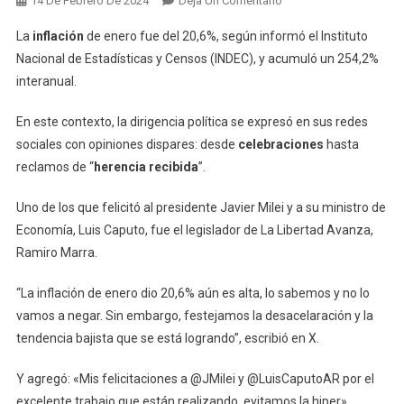
14 De Febrero De 2024
Deja Un Comentario
Celebraciones
La
inflación
de enero fue del 20,6%, según informó el Instituto
Y
Nacional de Estadísticas y Censos (INDEC), y acumuló un 254,2%
Reclamos
interanual.
En
La
En este contexto, la dirigencia política se expresó en sus redes
Dirigencia
sociales con opiniones dispares: desde
celebraciones
hasta
Política
Por
reclamos de “
herencia recibida
”.
El
Uno de los que felicitó al presidente Javier Milei y a su ministro de
Nuevo
Dato
Economía, Luis Caputo, fue el legislador de La Libertad Avanza,
De
Ramiro Marra.
Inflación
“La inflación de enero dio 20,6% aún es alta, lo sabemos y no lo
vamos a negar. Sin embargo, festejamos la desacelaración y la
tendencia bajista que se está logrando”, escribió en X.
Y agregó: «Mis felicitaciones a @JMilei y @LuisCaputoAR por el
excelente trabajo que están realizando, evitamos la hiper».