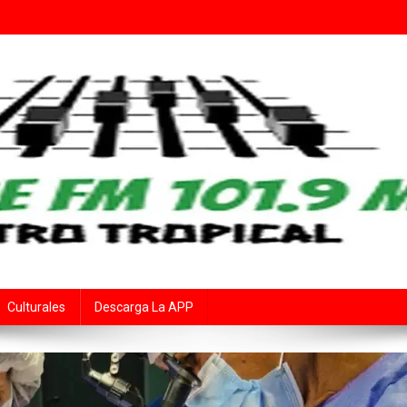
Fe
rte Audiovisual Declarado de Interés Provincial por la Cámara de Diput
Culturales
Descarga La APP