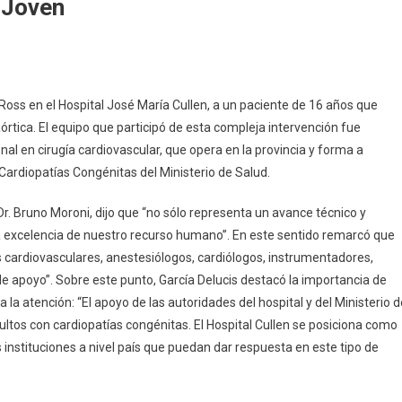
 Joven
 Ross en el Hospital José María Cullen, a un paciente de 16 años que
órtica. El equipo que participó de esta compleja intervención fue
onal en cirugía cardiovascular, que opera en la provincia y forma a
Cardiopatías Congénitas del Ministerio de Salud.
 Dr. Bruno Moroni, dijo que “no sólo representa un avance técnico y
 la excelencia de nuestro recurso humano”. En este sentido remarcó que
os cardiovasculares, anestesiólogos, cardiólogos, instrumentadores,
de apoyo”. Sobre este punto, García Delucis destacó la importancia de
a la atención: “El apoyo de las autoridades del hospital y del Ministerio d
ltos con cardiopatías congénitas. El Hospital Cullen se posiciona como
instituciones a nivel país que puedan dar respuesta en este tipo de