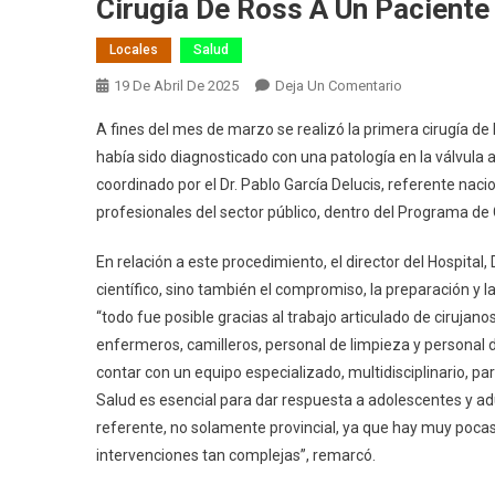
Cirugía De Ross A Un Paciente
Locales
Salud
En
19 De Abril De 2025
Deja Un Comentario
Cardiopatías
A fines del mes de marzo se realizó la primera cirugía de
Congénitas:
había sido diagnosticado con una patología en la válvula a
En
coordinado por el Dr. Pablo García Delucis, referente naci
El
profesionales del sector público, dentro del Programa de 
Hospital
Cullen
En relación a este procedimiento, el director del Hospital,
Se
Realizó
científico, sino también el compromiso, la preparación y
La
“todo fue posible gracias al trabajo articulado de cirujan
Primera
enfermeros, camilleros, personal de limpieza y personal 
Cirugía
contar con un equipo especializado, multidisciplinario, par
De
Salud es esencial para dar respuesta a adolescentes y adu
Ross
referente, no solamente provincial, ya que hay muy pocas 
A
intervenciones tan complejas”, remarcó.
Un
Paciente