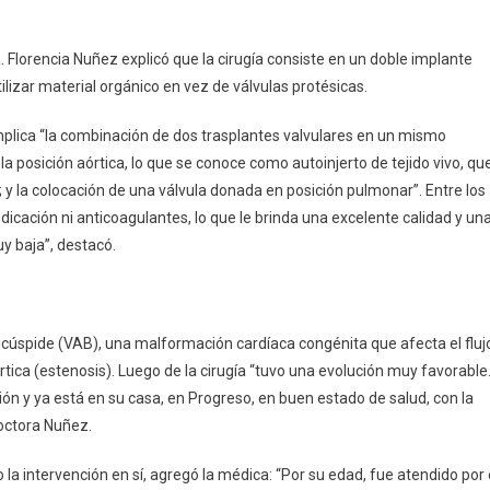
a. Florencia Nuñez explicó que la cirugía consiste en un doble implante
lizar material orgánico en vez de válvulas protésicas.
implica “la combinación de dos trasplantes valvulares en un mismo
la posición aórtica, lo que se conoce como autoinjerto de tejido vivo, qu
e; y la colocación de una válvula donada en posición pulmonar”. Entre los
dicación ni anticoagulantes, lo que le brinda una excelente calidad y un
y baja”, destacó.
bicúspide (VAB), una malformación cardíaca congénita que afecta el fluj
rtica (estenosis). Luego de la cirugía “tuvo una evolución muy favorable
ión y ya está en su casa, en Progreso, en buen estado de salud, con la
doctora Nuñez.
 la intervención en sí, agregó la médica: “Por su edad, fue atendido por 