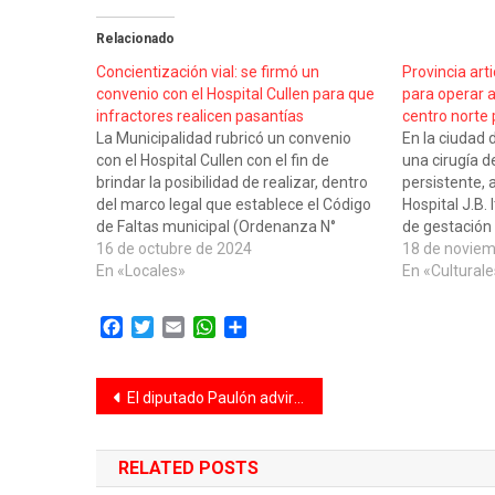
Relacionado
Concientización vial: se firmó un
Provincia art
convenio con el Hospital Cullen para que
para operar 
infractores realicen pasantías
centro norte 
La Municipalidad rubricó un convenio
En la ciudad 
con el Hospital Cullen con el fin de
una cirugía d
brindar la posibilidad de realizar, dentro
persistente, 
del marco legal que establece el Código
Hospital J.B.
de Faltas municipal (Ordenanza N°
de gestación
7881), pasantías y trabajos comunitarios
16 de octubre de 2024
ahora, la úni
18 de noviem
impuestos por los jueces de Faltas, con
En «Locales»
tipo de inter
En «Culturale
quienes hayan cometido infracciones
los paciente
consideradas graves. Es…
Facebook
Twitter
Email
WhatsApp
Compartir
Navegación
El diputado Paulón advirtió sobre una “estrategia global de estigmatización” contra el colectivo LGTBQ+
de
RELATED POSTS
entradas