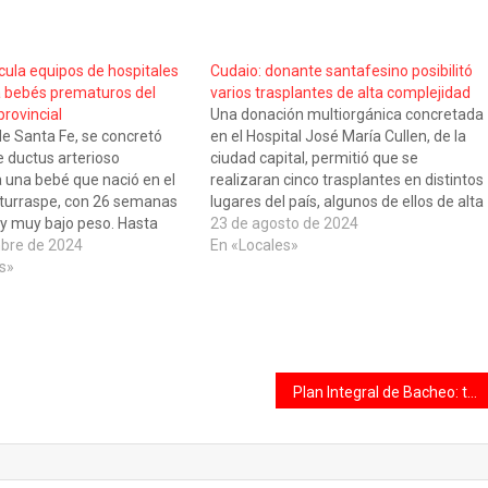
icula equipos de hospitales
Cudaio: donante santafesino posibilitó
a bebés prematuros del
varios trasplantes de alta complejidad
provincial
Una donación multiorgánica concretada
de Santa Fe, se concretó
en el Hospital José María Cullen, de la
e ductus arterioso
ciudad capital, permitió que se
a una bebé que nació en el
realizaran cinco trasplantes en distintos
 Iturraspe, con 26 semanas
lugares del país, algunos de ellos de alta
 y muy bajo peso. Hasta
complejidad. En el proceso se
23 de agosto de 2024
ca manera de hacer este
bre de 2024
ablacionaron el corazón, el páncreas, el
En «Locales»
venciones era trasladando a
s»
hígado, ambos pulmones y los dos
s que…
riñones. Como resultado,…
Plan Integral de Bacheo: trabajos previstos para esta semana