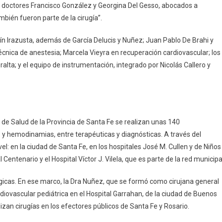
os doctores Francisco González y Georgina Del Gesso, abocados a
mbién fueron parte de la cirugía”.
tín Irazusta, además de García Delucis y Nuñez; Juan Pablo De Brahi y
écnica de anestesia; Marcela Vieyra en recuperación cardiovascular; los
lta; y el equipo de instrumentación, integrado por Nicolás Callero y
 de Salud de la Provincia de Santa Fe se realizan unas 140
s y hemodinamias, entre terapéuticas y diagnósticas. A través del
vel: en la ciudad de Santa Fe, en los hospitales José M. Cullen y de Niños
l Centenario y el Hospital Víctor J. Vilela, que es parte de la red municipa
rgicas. En ese marco, la Dra Nuñez, que se formó como cirujana general
rdiovascular pediátrica en el Hospital Garrahan, de la ciudad de Buenos
izan cirugías en los efectores públicos de Santa Fe y Rosario.