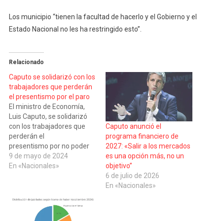
Los municipio “tienen la facultad de hacerlo y el Gobierno y el
Estado Nacional no les ha restringido esto”.
Relacionado
Caputo se solidarizó con los
trabajadores que perderán
el presentismo por el paro
El ministro de Economía,
Luis Caputo, se solidarizó
con los trabajadores que
Caputo anunció el
perderán el
programa financiero de
presentismo por no poder
2027: «Salir a los mercados
acudir a prestar servicios a
9 de mayo de 2024
es una opción más, no un
causa del paro de
En «Nacionales»
objetivo”
actividades convocados por
6 de julio de 2026
las centrales obreras. “Mi
En «Nacionales»
solidaridad para con todos
los trabajadores que no
pueden hoy ir a su trabajo y