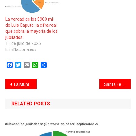
cobrarán menos…
La verdad de los $900 mil
de Luis Caputo: la cifra real
que cobra la mayoría de los
jubilados
11 de julio de 2025
En «Nacionales»
Facebook
Twitter
Email
WhatsApp
Compartir
Navegación
La Municipalidad adquirirá un nuevo software para modernizar el Centro de Monitoreo
Santa Fe aprobó la reforma jubilatoria y hubo incidentes en la puerta de la Legislatura provincial
de
RELATED POSTS
entradas