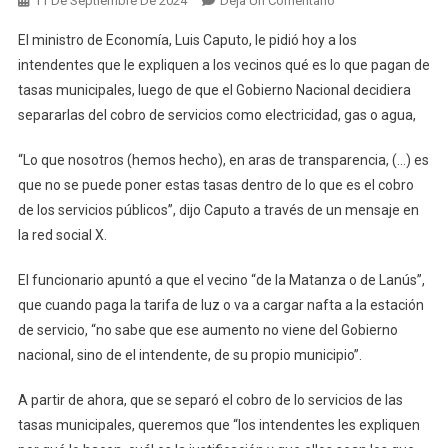
11 De Septiembre De 2024
Deja Un Comentario
Caputo
El ministro de Economía, Luis Caputo, le pidió hoy a los
Le
intendentes que le expliquen a los vecinos qué es lo que pagan de
Pidió
tasas municipales, luego de que el Gobierno Nacional decidiera
A
separarlas del cobro de servicios como electricidad, gas o agua,
Los
Intendentes
“Lo que nosotros (hemos hecho), en aras de transparencia, (…) es
Que
Expliquen
que no se puede poner estas tasas dentro de lo que es el cobro
Qué
de los servicios públicos”, dijo Caputo a través de un mensaje en
Les
la red social X.
Cobran
A
El funcionario apuntó a que el vecino “de la Matanza o de Lanús”,
Los
que cuando paga la tarifa de luz o va a cargar nafta a la estación
Vecinos
de servicio, “no sabe que ese aumento no viene del Gobierno
nacional, sino de el intendente, de su propio municipio”.
A partir de ahora, que se separó el cobro de lo servicios de las
tasas municipales, queremos que “los intendentes les expliquen