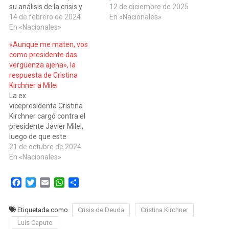
su análisis de la crisis y
12 de diciembre de 2025
afirmó que “sólo en un país
14 de febrero de 2024
En «Nacionales»
con este Poder Judicial
En «Nacionales»
puede volver a ser
«Aunque me maten, vos
funcionario público”. El
como presidente das
cruce entre la ex
vergüenza ajena», la
vicepresidenta y el actual
respuesta de Cristina
titular del Palacio de
Kirchner a Milei
Hacienda se originó…
La ex
vicepresidenta Cristina
Kirchner cargó contra el
presidente Javier Milei,
luego de que este
asegurara que busca
21 de octubre de 2024
“meterle el último clavo al
En «Nacionales»
cajón del kirchnerismo, con
Cristina Kirchner
Facebook
Twitter
Email
WhatsApp
Compartir
adentro”: "Aunque me
maten, tu Gobierno es un
fracaso y vos como
Etiquetada como
Crisis de Deuda
Cristina Kirchner
presidente das vergüenza
Luis Caputo
ajena", sentenció. “¿Así que