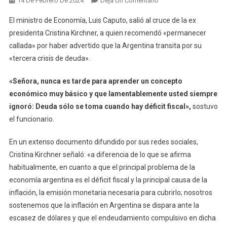
14 De Febrero De 2024
Deja Un Comentario
Caputo
El ministro de Economía, Luis Caputo, salió al cruce de la ex
Cruzó
presidenta Cristina Kirchner, a quien recomendó «permanecer
A
callada» por haber advertido que la Argentina transita por su
Cristina
«tercera crisis de deuda».
Kirchner:
«Tenga
«Señora, nunca es tarde para aprender un concepto
La
Dignidad
económico muy básico y que lamentablemente usted siempre
De
ignoró: Deuda sólo se toma cuando hay déficit fiscal»,
sostuvo
Permanecer
el funcionario.
Callada»
En un extenso documento difundido por sus redes sociales,
Cristina Kirchner señaló: «a diferencia de lo que se afirma
habitualmente, en cuanto a que el principal problema de la
economía argentina es el déficit fiscal y la principal causa de la
inflación, la emisión monetaria necesaria para cubrirlo; nosotros
sostenemos que la inflación en Argentina se dispara ante la
escasez de dólares y que el endeudamiento compulsivo en dicha