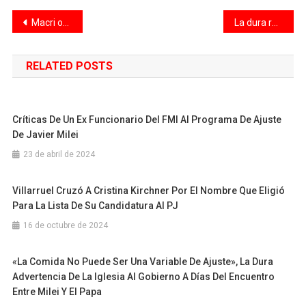
ahora también me querés
Navegación
Macri operativiza sus intenciones de renovar el PRO en plena negociación con Milei por el rediseño del Gobierno
La dura respuesta de Cristina Kirchner a Caputo: “No es el primero de su familia que intenta hacerme callar”
matar?”, se preguntó la…
de
RELATED POSTS
entradas
Críticas De Un Ex Funcionario Del FMI Al Programa De Ajuste
De Javier Milei
23 de abril de 2024
Villarruel Cruzó A Cristina Kirchner Por El Nombre Que Eligió
Para La Lista De Su Candidatura Al PJ
16 de octubre de 2024
«La Comida No Puede Ser Una Variable De Ajuste», La Dura
Advertencia De La Iglesia Al Gobierno A Días Del Encuentro
Entre Milei Y El Papa