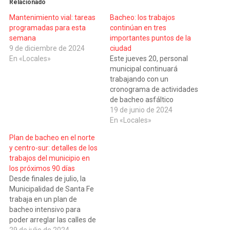
Relacionado
Mantenimiento vial: tareas
Bacheo: los trabajos
programadas para esta
continúan en tres
semana
importantes puntos de la
9 de diciembre de 2024
ciudad
En «Locales»
Este jueves 20, personal
municipal continuará
trabajando con un
cronograma de actividades
de bacheo asfáltico
superficial de la ciudad.
19 de junio de 2024
Estas tareas no solo
En «Locales»
favorecen a la mejor fluidez
Plan de bacheo en el norte
del tránsito, sino también a
y centro-sur: detalles de los
su circulación segura. Los
trabajos del municipio en
trabajos se realizarán,
los próximos 90 días
desde las 8 hasta las 13, en
Desde finales de julio, la
tres puntos importantes…
Municipalidad de Santa Fe
trabaja en un plan de
bacheo intensivo para
poder arreglar las calles de
la ciudad que se
29 de julio de 2024