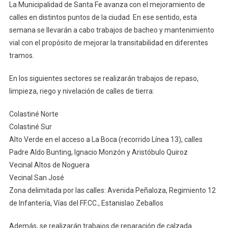
La Municipalidad de Santa Fe avanza con el mejoramiento de
Los
calles en distintos puntos de la ciudad. En ese sentido, esta
Trabajos
semana se llevarán a cabo trabajos de bacheo y mantenimiento
De
vial con el propósito de mejorar la transitabilidad en diferentes
Bacheo
Y
tramos.
Mantenimiento
Vial
En los siguientes sectores se realizarán trabajos de repaso,
En
limpieza, riego y nivelación de calles de tierra:
La
Ciudad
Colastiné Norte
Colastiné Sur
Alto Verde en el acceso a La Boca (recorrido Línea 13), calles
Padre Aldo Bunting, Ignacio Monzón y Aristóbulo Quiroz
Vecinal Altos de Noguera
Vecinal San José
Zona delimitada por las calles: Avenida Peñaloza, Regimiento 12
de Infantería, Vías del FF.CC., Estanislao Zeballos
Además, se realizarán trabajos de reparación de calzada