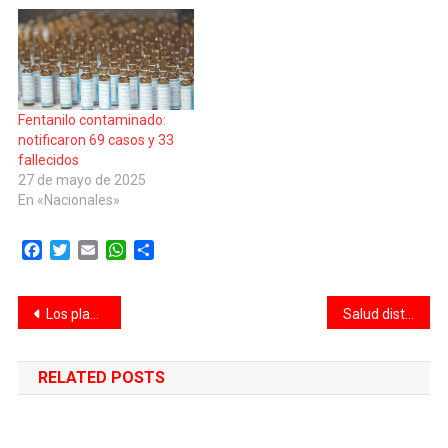
Fentanilo contaminado:
notificaron 69 casos y 33
fallecidos
27 de mayo de 2025
En «Nacionales»
Facebook
Twitter
Email
WhatsApp
Compartir
Navegación
Los planes de Gobierno para motorizar la gestión a meses del inicio de la campaña electoral
Salud distribuyó más de 550 mil dosis adicionales de vacuna antigripal para adultos
de
RELATED POSTS
entradas