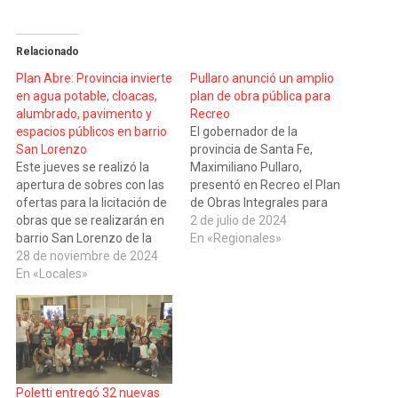
Relacionado
Plan Abre: Provincia invierte
Pullaro anunció un amplio
en agua potable, cloacas,
plan de obra pública para
alumbrado, pavimento y
Recreo
espacios públicos en barrio
El gobernador de la
San Lorenzo
provincia de Santa Fe,
Este jueves se realizó la
Maximiliano Pullaro,
apertura de sobres con las
presentó en Recreo el Plan
ofertas para la licitación de
de Obras Integrales para
obras que se realizarán en
esa ciudad del
2 de julio de 2024
barrio San Lorenzo de la
departamento La Capital.
En «Regionales»
ciudad de Santa Fe, donde
28 de noviembre de 2024
La inversión comprende
el Gobierno provincial
En «Locales»
obras de infraestructura
invierte casi $ 1.900
educativa y de seguridad,
millones en el marco del
cordón cuneta, ripiado y
Plan Abre. El acto tuvo lugar
pavimento urbano,
en la…
iluminación, intervenciones
barriales con remodelación
y mejoras en espacios…
Poletti entregó 32 nuevas