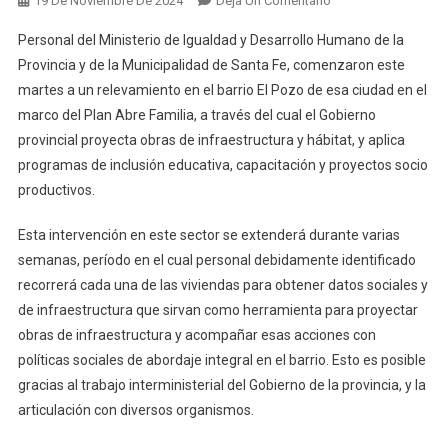
19 De Noviembre De 2024
Deja Un Comentario
Abre
Personal del Ministerio de Igualdad y Desarrollo Humano de la
Familia:
Provincia y de la Municipalidad de Santa Fe, comenzaron este
Equipos
martes a un relevamiento en el barrio El Pozo de esa ciudad en el
De
marco del Plan Abre Familia, a través del cual el Gobierno
Provincia
Y
provincial proyecta obras de infraestructura y hábitat, y aplica
Municipio
programas de inclusión educativa, capacitación y proyectos socio
Comenzaron
productivos.
Un
Relevamiento
Esta intervención en este sector se extenderá durante varias
En
semanas, período en el cual personal debidamente identificado
Barrio
recorrerá cada una de las viviendas para obtener datos sociales y
El
de infraestructura que sirvan como herramienta para proyectar
Pozo
obras de infraestructura y acompañar esas acciones con
políticas sociales de abordaje integral en el barrio. Esto es posible
gracias al trabajo interministerial del Gobierno de la provincia, y la
articulación con diversos organismos.