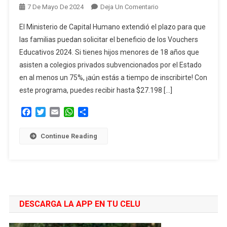
En
7 De Mayo De 2024
Deja Un Comentario
¿Hasta
El Ministerio de Capital Humano extendió el plazo para que
Cuándo
las familias puedan solicitar el beneficio de los Vouchers
Está
Educativos 2024. Si tienes hijos menores de 18 años que
Abierta
asisten a colegios privados subvencionados por el Estado
La
Inscripción
en al menos un 75%, ¡aún estás a tiempo de inscribirte! Con
Para
este programa, puedes recibir hasta $27.198 […]
Los
Facebook
Twitter
Email
WhatsApp
Compartir
Vouchers
Educativos?
Continue Reading
DESCARGA LA APP EN TU CELU